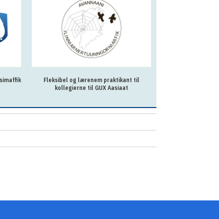
simaffik
Fleksibel og lærenem praktikant til
Ph.d.-stilling - 
kollegierne til GUX Aasiaat
Grønlands hav i for
Klimafors