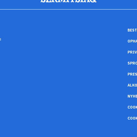
BEST
R
OPH
PRIV
SPR
PRES
ALK
NYH
COO
COOK