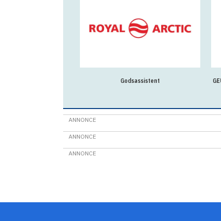
r/ psykoterapeut til
Godsassistent
GE
 ved Ilisimatusarfik
ANNONCE
ANNONCE
ANNONCE