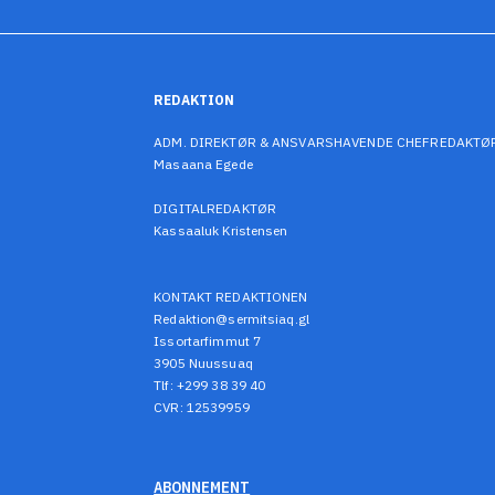
REDAKTION
ADM. DIREKTØR & ANSVARSHAVENDE CHEFREDAKTØ
Masaana Egede
DIGITALREDAKTØR
Kassaaluk Kristensen
KONTAKT REDAKTIONEN
Redaktion@sermitsiaq.gl
Issortarfimmut 7
3905 Nuussuaq
Tlf: +299 38 39 40
CVR: 12539959
ABONNEMENT