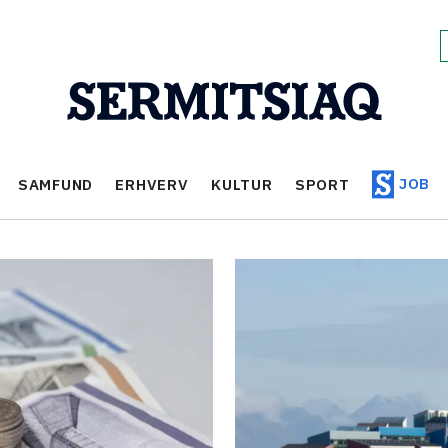
JOB
SAMFUND
ERHVERV
KULTUR
SPORT