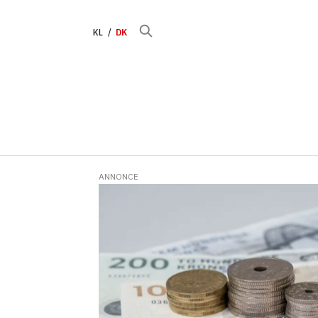
KL
DK
ANNONCE
Tag:
revisionsudvalget