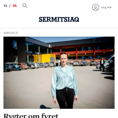
KL
DK
Log ind
ANNONCE
Tag:
rengøringspersonale
Rygter om fyret