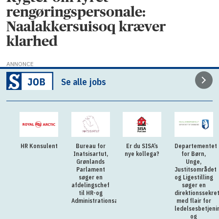
rengøringspersonale:
Naalakkersuisoq kræver
klarhed
ANNONCE
Se alle jobs
HR Konsulent
Bureau for
Er du SISA’s
Departementet
Inatsisartut,
nye kollega?
for Børn,
Grønlands
Unge,
Parlament
Justitsområdet
søger en
og Ligestilling
afdelingschef
søger en
til HR-og
direktionssekre
Administrationsafdelingen
med flair for
ledelsesbetjeni
og