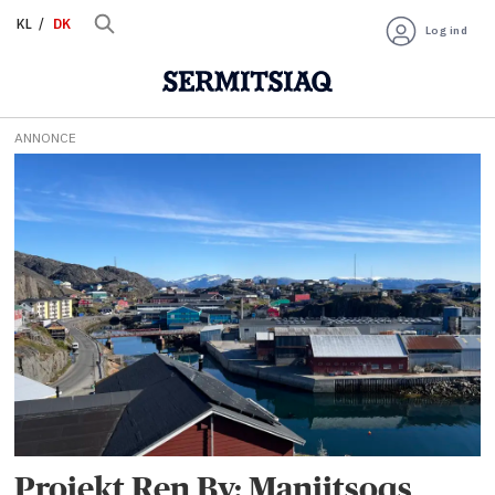
KL
DK
Log ind
ANNONCE
Tag:
projekt
ren
by
Projekt Ren By: Maniitsoqs