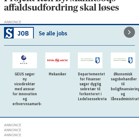
affaldsudfordring skal løses
ANNONCE
Se alle jobs
GEUS søger
Mekaniker
Departementet
Økonomisk
ny
for Finanser
sagsbehandler
vicedirektør
søger dygtig
til
med ansvar
sekretær til
boligfinansierin
for innovation
forkontoret i
og
og
Ledelsessekretariatet
låneadministrat
erhvervssamarbejde
ANNONCE
ANNONCE
ANNONCE