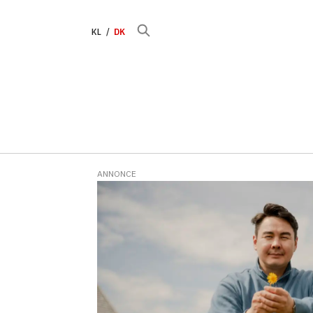
KL
DK
ANNONCE
Tag:
pride
parade