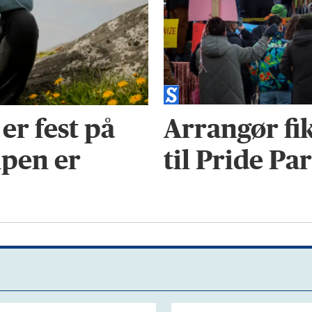
Arrangør fi
er fest på
til Pride Pa
mpen er