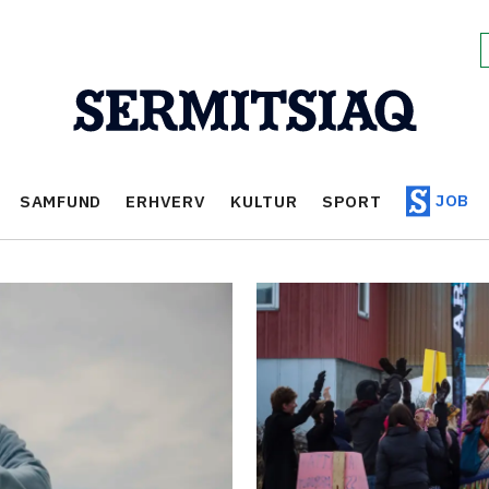
JOB
SAMFUND
ERHVERV
KULTUR
SPORT