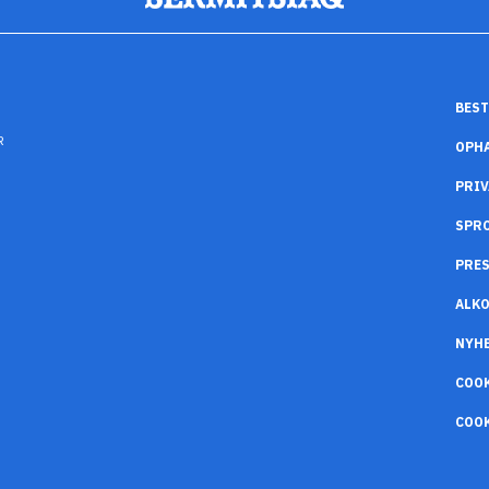
BEST
R
OPH
PRIV
SPR
PRES
ALK
NYH
COO
COOK