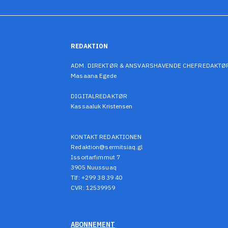
REDAKTION
ADM. DIREKTØR & ANSVARSHAVENDE CHEFREDAKTØ
Masaana Egede
DIGITALREDAKTØR
Kassaaluk Kristensen
KONTAKT REDAKTIONEN
Redaktion@sermitsiaq.gl
Issortarfimmut 7
3905 Nuussuaq
Tlf: +299 38 39 40
CVR: 12539959
ABONNEMENT