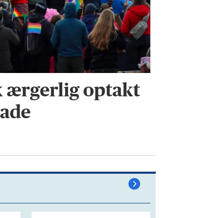
k ærgerlig optakt
rade