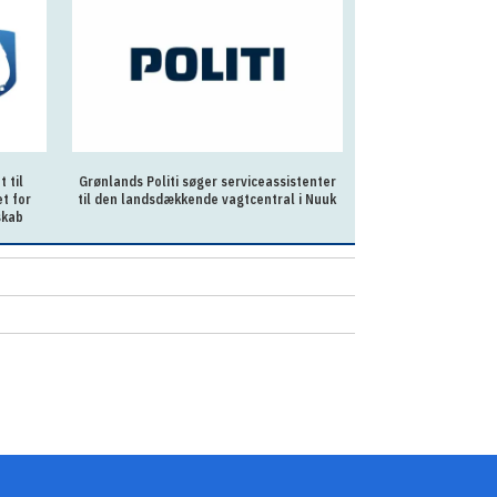
 til
Grønlands Politi søger serviceassistenter
Socialrådgiver 
t for
til den landsdækkende vagtcentral i Nuuk
Visitationsafdelin
skab