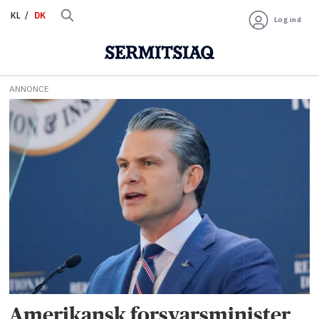
KL
DK
Log ind
ANNONCE
Tag:
pete
hegseth
Amerikansk forsvarsminister