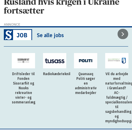
Rusland hvis krigen i Ukraine
fortsætter
ANNONCE
Se alle jobs
Driftsleder til
Radiokædetekniker
Qaanaaq
Vil du arbejde
Fonden
Politi søger
med
Sisorarfiit og
en
naturforvaltnin
Nuuks
administrativ
i Grønland?
rekreative
medarbejder
AC-
vinter- og
fuldmægtig /
sommeranlæg
specialkonsulen
til
sagsbehandling
og
myndighedsopg