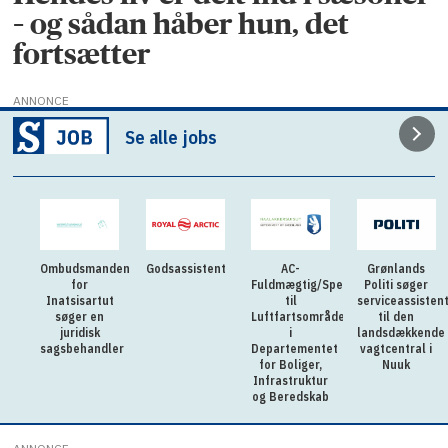
– og sådan håber hun, det
fortsætter
ANNONCE
Se alle jobs
Ombudsmanden
Godsassistent
AC-
Grønlands
for
Fuldmægtig/Specialkonsulent
Politi søger
Inatsisartut
til
serviceassisten
søger en
Luftfartsområdet
til den
juridisk
i
landsdækkende
sagsbehandler
Departementet
vagtcentral i
for Boliger,
Nuuk
Infrastruktur
og Beredskab