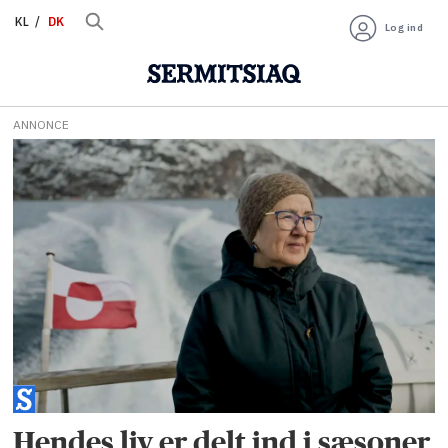
KL
DK
Log ind
ANNONCE
Tag:
otto
frederiksen
Hendes liv er delt ind i sæsoner