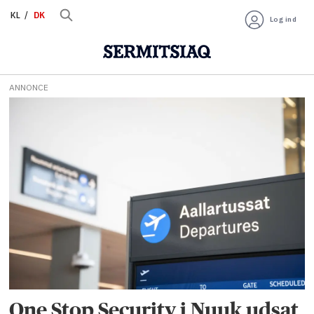
KL
DK
Log ind
ANNONCE
Tag:
one
stop
security
One Stop Security i Nuuk udsat