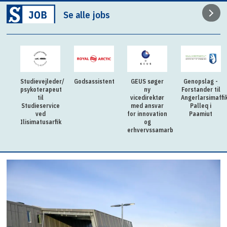
Se alle jobs
Studievejleder/
Godsassistent
GEUS søger
Genopslag -
psykoterapeut
ny
Forstander til
til
vicedirektør
Angerlarsimaffi
Studieservice
med ansvar
Palleq i
ved
for innovation
Paamiut
Ilisimatusarfik
og
erhvervssamarbejde