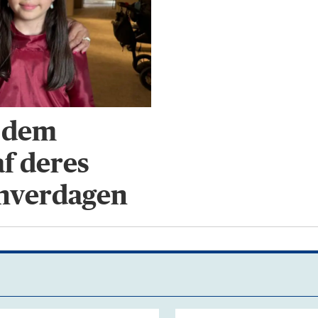
e dem
af deres
 hverdagen