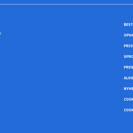
BEST
R
OPH
PRIV
SPR
PRES
ALK
NYH
COO
COOK