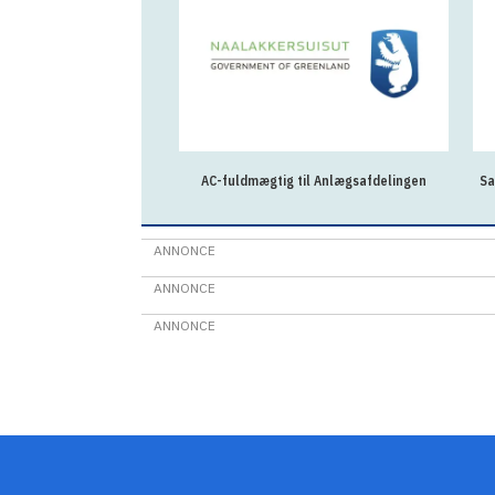
r/ psykoterapeut til
AC-fuldmægtig til Anlægsafdelingen
Sa
 ved Ilisimatusarfik
ANNONCE
ANNONCE
ANNONCE