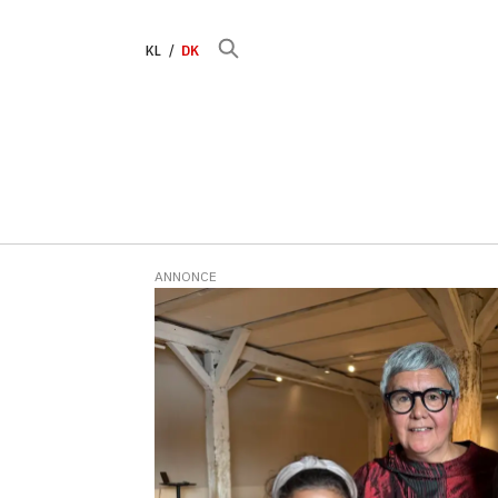
KL
DK
ANNONCE
Tag:
modersmålsskolen