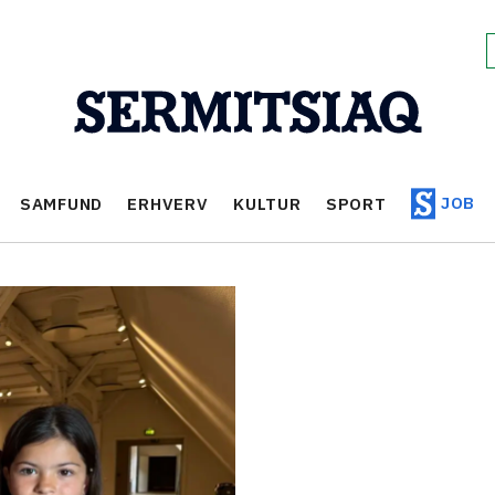
JOB
SAMFUND
ERHVERV
KULTUR
SPORT