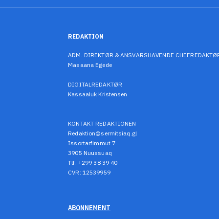
REDAKTION
ADM. DIREKTØR & ANSVARSHAVENDE CHEFREDAKTØ
Masaana Egede
DIGITALREDAKTØR
Kassaaluk Kristensen
KONTAKT REDAKTIONEN
Redaktion@sermitsiaq.gl
Issortarfimmut 7
3905 Nuussuaq
Tlf: +299 38 39 40
CVR: 12539959
ABONNEMENT