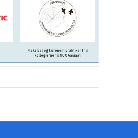
Fleksibel og lærenem praktikant til
Prorektor på
kollegierne til GUX Aasiaat