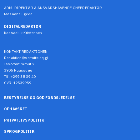
ADM. DIREKTØR & ANSVARSHAVENDE CHEFREDAKTØR
Masaana Egede
DIGITALREDAKTØR
Kassaaluk Kristensen
KONTAKT REDAKTIONEN
Redaktion@sermitsiaq.gl
Issortarfimmut 7
3905 Nuussuaq
Tlf: +299 38 39 40
CVR: 12539959
BESTYRELSE OG GOD FONDSLEDELSE
OPHAVSRET
PRIVATLIVSPOLITIK
SPROGPOLITIK