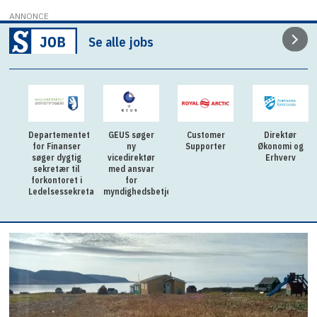
ANNONCE
Se alle jobs
Departementet
GEUS søger
Customer
Direktør
for Finanser
ny
Supporter
Økonomi og
søger dygtig
vicedirektør
Erhverv
sekretær til
med ansvar
forkontoret i
for
Ledelsessekretariatet
myndighedsbetjening