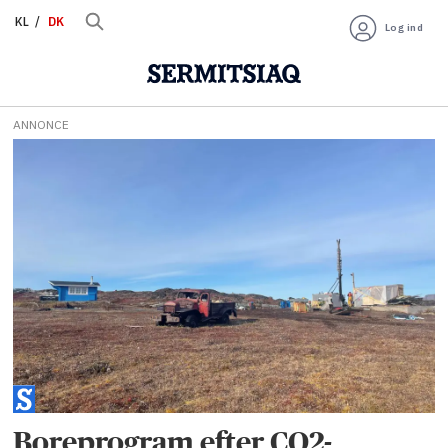
KL
DK
Log ind
ANNONCE
Tag:
kangerluk
Boreprogram efter CO2-