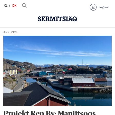
KL
DK
Log ind
ANNONCE
Tag:
hjhansen
recycling
group
Projekt Ren By: Maniitsoqs