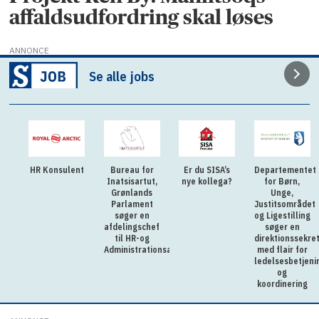
affaldsudfordring skal løses
ANNONCE
Se alle jobs
HR Konsulent
Bureau for
Er du SISA’s
Departementet
Inatsisartut,
nye kollega?
for Børn,
Grønlands
Unge,
Parlament
Justitsområdet
søger en
og Ligestilling
afdelingschef
søger en
til HR-og
direktionssekre
Administrationsafdelingen
med flair for
ledelsesbetjeni
og
koordinering