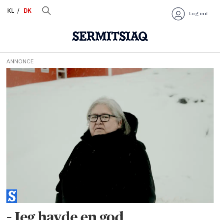
KL
DK
Log ind
ANNONCE
Tag:
hedvig
frederiksen
– Jeg havde en god