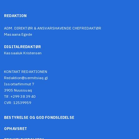
REDAKTION
ADM. DIREKTØR & ANSVARSHAVENDE CHEFREDAKTØR
Masaana Egede
DIGITALREDAKTØR
Kassaaluk Kristensen
KONTAKT REDAKTIONEN
Redaktion@sermitsiaq.gl
Issortarfimmut 7
3905 Nuussuaq
Tlf: +299 38 39 40
CVR: 12539959
BESTYRELSE OG GOD FONDSLEDELSE
OPHAVSRET