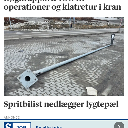
operationer og klatretur i kran
Spritbilist nedlægger lygtepæl
ANNONCE
Se alle jobs