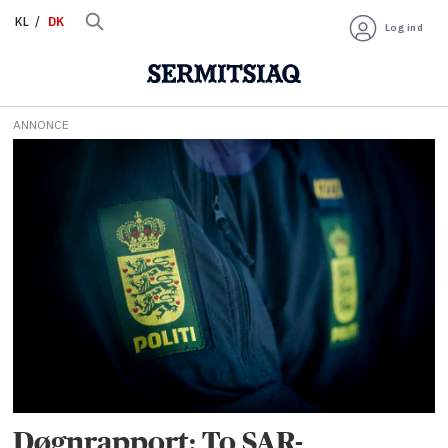
KL
DK
Log ind
ANNONCE
Tag:
døgnrapport
Døgnrapport: To SAR-