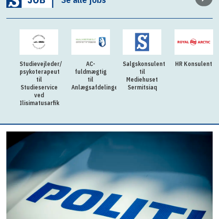
Studievejleder/
AC-
Salgskonsulent
HR Konsulent
psykoterapeut
fuldmægtig
til
til
til
Mediehuset
Studieservice
Anlægsafdelingen
Sermitsiaq
ved
Ilisimatusarfik