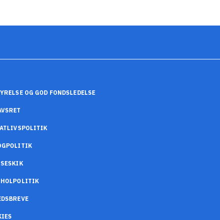
YRELSE OG GOD FONDSLEDELSE
AVSRET
ATLIVSPOLITIK
OGPOLITIK
SESKIK
OHOLPOLITIK
EDSBREVE
KIES