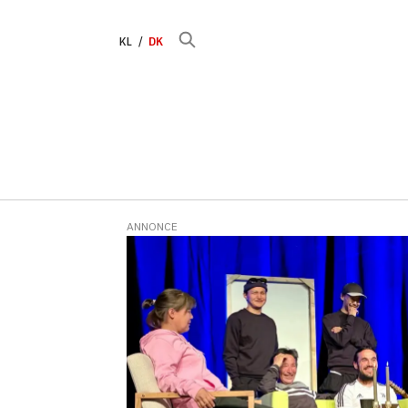
KL
DK
ANNONCE
Tag:
charlotte
ludvigsen