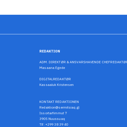
REDAKTION
ADM. DIREKTØR & ANSVARSHAVENDE CHEFREDAKTØ
Masaana Egede
DIGITALREDAKTØR
Kassaaluk Kristensen
KONTAKT REDAKTIONEN
Redaktion@sermitsiaq.gl
Issortarfimmut 7
3905 Nuussuaq
Tlf: +299 38 39 40