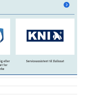
g eller
Serviceassistent til Ilulissat
Souschef til Allo
et for
irke