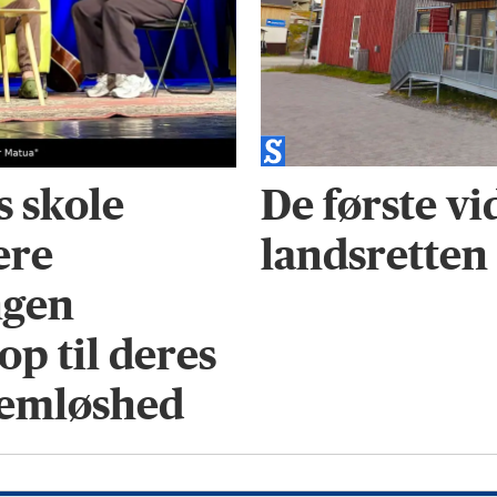
De første vi
s skole
landsretten
ere
ngen
op til deres
hjemløshed