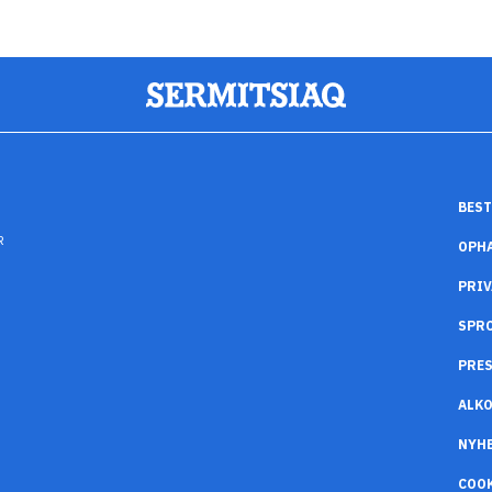
BEST
R
OPH
PRIV
SPR
PRES
ALK
NYH
COO