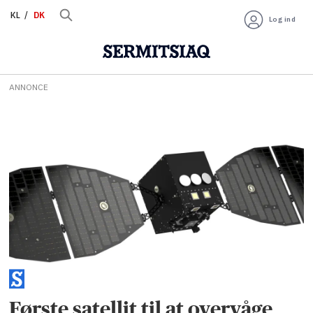
KL
DK
Log ind
ANNONCE
Tag:
bifrost-
satellitten
Første satellit til at overvåge