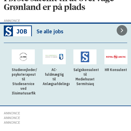
Grønland er på plads
ANNONCE
Se alle jobs
Studievejleder/
AC-
Salgskonsulent
HR Konsulent
psykoterapeut
fuldmægtig
til
til
til
Mediehuset
Studieservice
Anlægsafdelingen
Sermitsiaq
ved
Ilisimatusarfik
ANNONCE
ANNONCE
ANNONCE