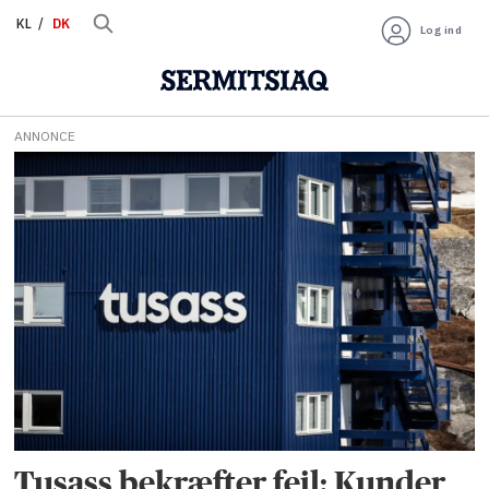
KL
DK
Log ind
ANNONCE
Tag:
betalingssystem
Tusass bekræfter fejl: Kunder