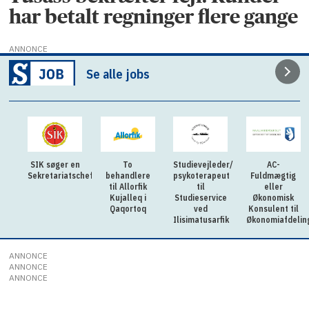
har betalt regninger flere gange
ANNONCE
Se alle jobs
SIK søger en
To
Studievejleder/
AC-
Sekretariatschef
behandlere
psykoterapeut
Fuldmægtig
til Allorfik
til
eller
Kujalleq i
Studieservice
Økonomisk
Qaqortoq
ved
Konsulent til
Ilisimatusarfik
Økonomiafdelin
ANNONCE
ANNONCE
ANNONCE