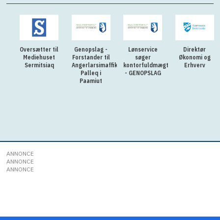
Oversætter til
Genopslag -
Lønservice
Direktør
Mediehuset
Forstander til
søger
Økonomi og
Sermitsiaq
Angerlarsimaffik
kontorfuldmægtig
Erhverv
Palleq i
- GENOPSLAG
Paamiut
ANNONCE
ANNONCE
ANNONCE