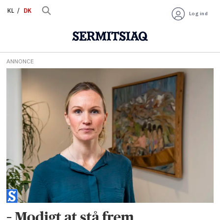
KL
DK
Log ind
ANNONCE
Tag:
arbejdsrettigheder
– Modigt at stå frem