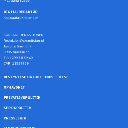
Masaana Egede
DIGITALREDAKTØR
Kassaaluk Kristensen
KONTAKT REDAKTIONEN
Redaktion@sermitsiaq.gl
Issortarfimmut 7
3905 Nuussuaq
Tlf: +299 38 39 40
CVR: 12539959
BESTYRELSE OG GOD FONDSLEDELSE
OPHAVSRET
PRIVATLIVSPOLITIK
SPROGPOLITIK
PRESSESKIK