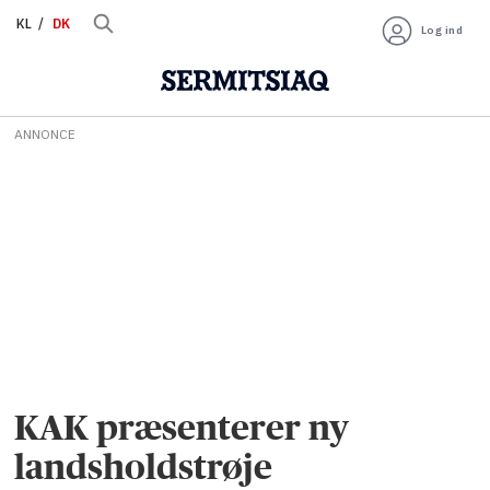
KL
DK
Log ind
ANNONCE
KAK præsenterer ny
landsholdstrøje