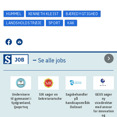
HUMMEL
KENNETH KLEIST
BÆREDYGTIGHED
LANDSHOLDSTRØJE
SPORT
KAK
–
Se alle jobs
Undervisere
SIK søger en
Sagsbehandler
GEUS søger
til gymnasiet i
Sekretariatschef
på
ny
Sydgrønland,
handicapområdet
vicedirektør
Qaqortoq
Ilulissat
med ansvar
for innovation
og