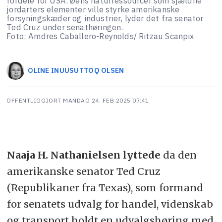
fordele for USA. Øens naturressourcer som sjældne
jordarters elementer ville styrke amerikanske
forsyningskæder og industrier, lyder det fra senator
Ted Cruz under senathøringen.
Foto: Amdres Caballero-Reynolds/ Ritzau Scanpix
OLINE
INUUSUTTOQ OLSEN
OFFENTLIGGJORT
MANDAG 24. FEB 2025 07:41
Naaja H. Nathanielsen lyttede
da den
amerikanske senator Ted Cruz
(Republikaner fra Texas), som formand
for senatets udvalg for handel, videnskab
og transport holdt en udvalgshøring med