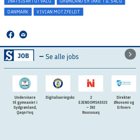
INATSISARTUTVALG
GRØNLAND ER IKKE TIL SALG
DANMARK
VIVIAN MOTZFELDT
–
Se alle jobs
Undervisere
Digitaliseringskonsulent
2
Direktør
til gymnasiet i
EJENDOMSASSISTENTER
Økonomi og
Sydgrønland,
– INI
Erhverv
Qaqortoq
Nuussuaq