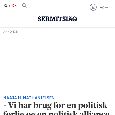
KL
DK
Log ind
ANNONCE
NAAJA H. NATHANIELSEN
– Vi har brug for en politisk
forlig og en politisk alliance