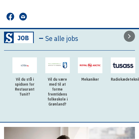
–
Se alle jobs
i
Vil du være
Mekaniker
Radiokædetekniker
Privatrådgiver
or
med til at
i Bankivik
nt
forme
fremtidens
folkeskole i
Grønland?