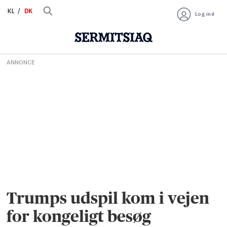
KL
DK
Log ind
ANNONCE
Trumps udspil kom i vejen
for kongeligt besøg