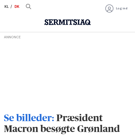
KL
DK
Log ind
ANNONCE
Se billeder:
Præsident
Macron besøgte Grønland