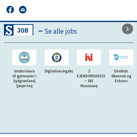
–
Se alle jobs
Undervisere
Digitaliseringskonsulent
2
Direktør
til gymnasiet i
EJENDOMSASSISTENTER
Økonomi og
Sydgrønland,
– INI
Erhverv
Qaqortoq
Nuussuaq