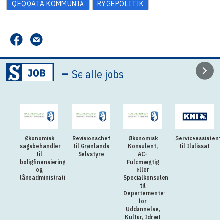
QEQQATA KOMMUNIA
RYGEPOLITIK
–
Se alle jobs
Økonomisk
Revisionschef
Økonomisk
Serviceassisten
sagsbehandler
til Grønlands
Konsulent,
til Ilulissat
til
Selvstyre
AC-
boligfinansiering
Fuldmægtig
og
eller
låneadministration
Specialkonsulent
til
Departementet
for
Uddannelse,
Kultur, Idræt