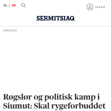
KL
DK
Log ind
ANNONCE
Røgslør og politisk kamp i
Siumut: Skal rygeforbuddet