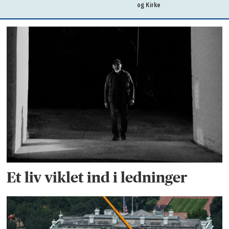
og Kirke
Et liv viklet ind i ledninger