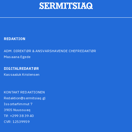
REDAKTION
ADM. DIREKTØR & ANSVARSHAVENDE CHEFREDAKTØR
Masaana Egede
DIGITALREDAKTØR
Kassaaluk Kristensen
KONTAKT REDAKTIONEN
Redaktion@sermitsiaq.gl
Issortarfimmut 7
3905 Nuussuaq
Tlf: +299 38 39 40
CVR: 12539959