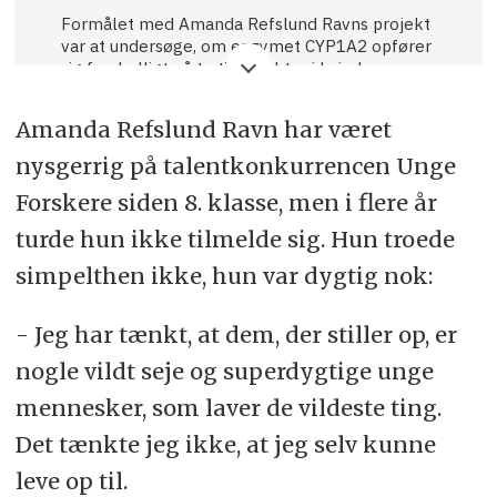
Formålet med Amanda Refslund Ravns projekt
var at undersøge, om enzymet CYP1A2 opfører
sig forskelligt på to tidspunkter i kvinders
menstruationscyklus. Enzymet hjælper
kroppen med at nedbryde omkring 100 stoffer,
Amanda Refslund Ravn har været
herunder koffein og mange former for medicin.
Seks unge piger og kvinder i alderen 16-19 år
nysgerrig på talentkonkurrencen Unge
deltog i studiet.
Forskere siden 8. klasse, men i flere år
Sådan foregik forsøget:
turde hun ikke tilmelde sig. Hun troede
· Forsøgspersonerne fik 200 mg koffein i
simpelthen ikke, hun var dygtig nok:
tabletform
- Jeg har tænkt, at dem, der stiller op, er
· 12 timer senere blev der taget en urinprøve
nogle vildt seje og superdygtige unge
· CYP1A2-aktiviteten blev målt via forholdet
mellem koffein og nedbrydningsproduktet
mennesker, som laver de vildeste ting.
paraxanthin
Det tænkte jeg ikke, at jeg selv kunne
Testen blev udført to gange for hver deltager:
leve op til.