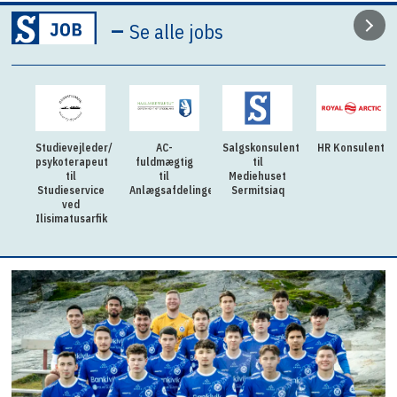
–
Se alle jobs
Studievejleder/
AC-
Salgskonsulent
HR Konsulent
psykoterapeut
fuldmægtig
til
til
til
Mediehuset
Studieservice
Anlægsafdelingen
Sermitsiaq
ved
Ilisimatusarfik