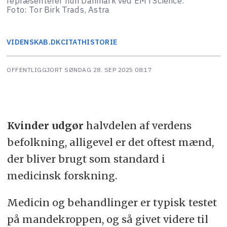
repræsenterer hun Danmark ved EM i Science.
Foto: Tor Birk Trads, Astra
VIDENSKAB.DK
CITATHISTORIE
OFFENTLIGGJORT
SØNDAG 28. SEP 2025 08:17
Kvinder udgør
halvdelen af verdens
befolkning, alligevel er det oftest mænd,
der bliver brugt som standard i
medicinsk forskning.
Medicin og behandlinger er typisk testet
på mandekroppen, og så givet videre til