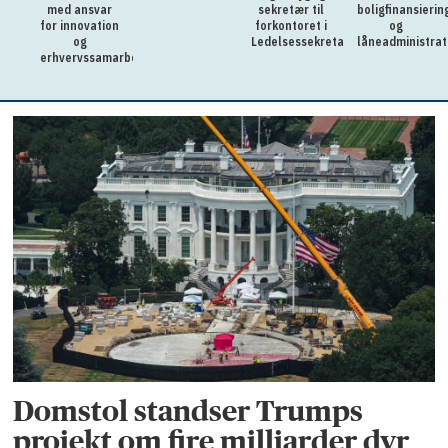
med ansvar
sekretær til
boligfinansierin
for innovation
forkontoret i
og
og
Ledelsessekretariatet
låneadministrat
erhvervssamarbejde
Domstol standser Trumps
projekt om fire milliarder dyr