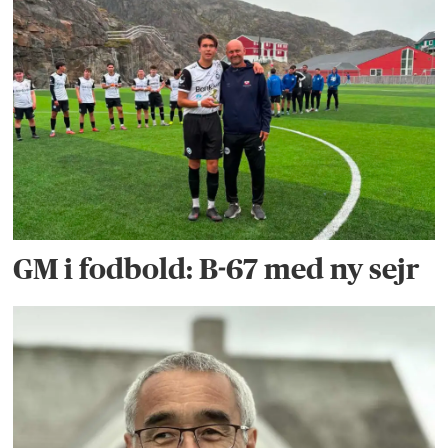
GM i fodbold: B-67 med ny sejr