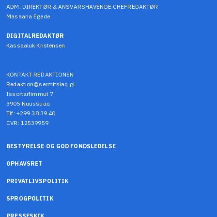
ADM. DIREKTØR & ANSVARSHAVENDE CHEFREDAKTØR
Masaana Egede
DIGITALREDAKTØR
Kassaaluk Kristensen
KONTAKT REDAKTIONEN
Redaktion@sermitsiaq.gl
Issortarfimmut 7
3905 Nuussuaq
Tlf: +299 38 39 40
CVR: 12539959
BESTYRELSE OG GOD FONDSLEDELSE
OPHAVSRET
PRIVATLIVSPOLITIK
SPROGPOLITIK
PRESSESKIK