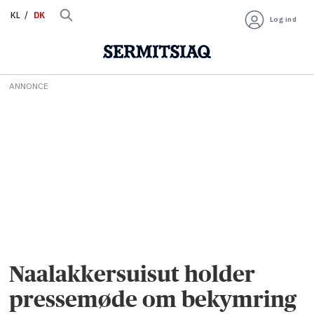
KL
DK
Log ind
ANNONCE
Naalakkersuisut holder
pressemøde om bekymring