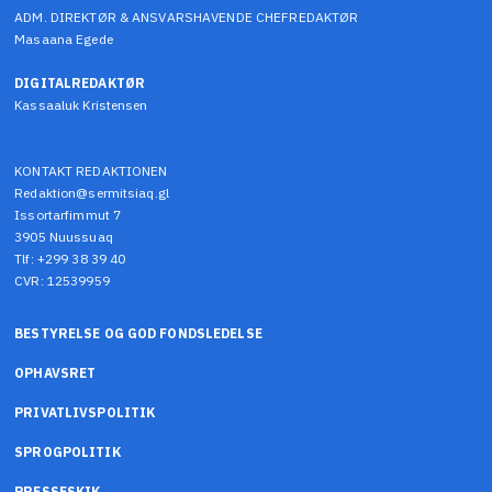
ADM. DIREKTØR & ANSVARSHAVENDE CHEFREDAKTØR
Masaana Egede
DIGITALREDAKTØR
Kassaaluk Kristensen
KONTAKT REDAKTIONEN
Redaktion@sermitsiaq.gl
Issortarfimmut 7
3905 Nuussuaq
Tlf: +299 38 39 40
CVR: 12539959
BESTYRELSE OG GOD FONDSLEDELSE
OPHAVSRET
PRIVATLIVSPOLITIK
SPROGPOLITIK
PRESSESKIK