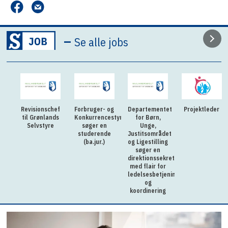
–
Se alle jobs
Revisionschef
Forbruger- og
Departementet
Projektleder
til Grønlands
Konkurrencestyrelsen
for Børn,
Selvstyre
søger en
Unge,
studerende
Justitsområdet
(ba.jur.)
og Ligestilling
søger en
direktionssekretær
med flair for
ledelsesbetjening
og
koordinering