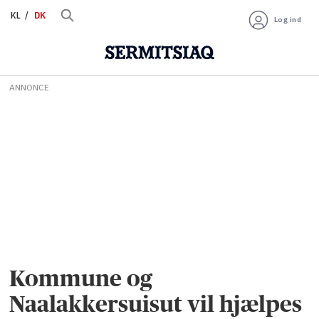
KL
DK
Log ind
ANNONCE
Kommune og
Naalakkersuisut vil hjælpes