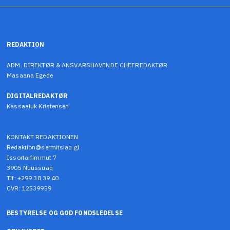
REDAKTION
ADM. DIREKTØR & ANSVARSHAVENDE CHEFREDAKTØR
Masaana Egede
DIGITALREDAKTØR
Kassaaluk Kristensen
KONTAKT REDAKTIONEN
Redaktion@sermitsiaq.gl
Issortarfimmut 7
3905 Nuussuaq
Tlf: +299 38 39 40
CVR: 12539959
BESTYRELSE OG GOD FONDSLEDELSE