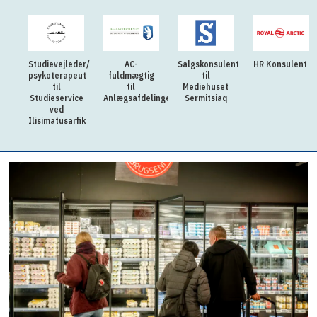
Studievejleder/
AC-
Salgskonsulent
HR Konsulent
psykoterapeut
fuldmægtig
til
til
til
Mediehuset
Studieservice
Anlægsafdelingen
Sermitsiaq
ved
Ilisimatusarfik