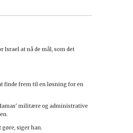
 Israel at nå de mål, som det
t finde frem til en løsning for en
e Hamas' militære og administrative
den.
t gøre, siger han.