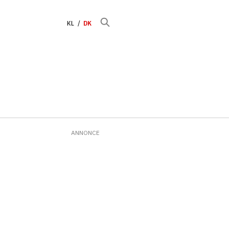
KL
DK
ANNONCE