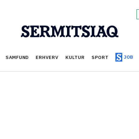
JOB
SAMFUND
ERHVERV
KULTUR
SPORT