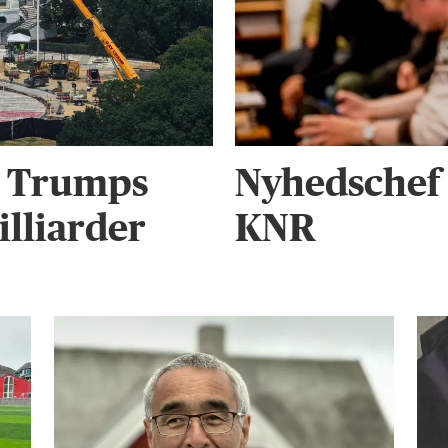
r Trumps
Nyhedschef 
illiarder
KNR