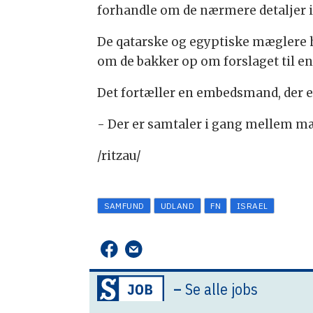
forhandle om de nærmere detaljer i
De qatarske og egyptiske mæglere h
om de bakker op om forslaget til e
Det fortæller en embedsmand, der e
- Der er samtaler i gang mellem m
/ritzau/
SAMFUND
UDLAND
FN
ISRAEL
–
Se alle jobs