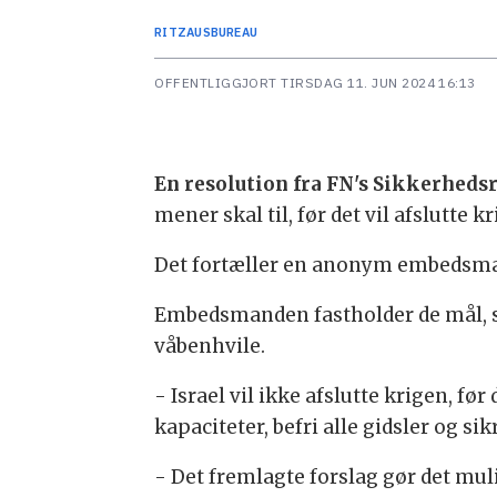
RITZAUS
BUREAU
OFFENTLIGGJORT
TIRSDAG 11. JUN 2024 16:13
En resolution fra FN's Sikkerheds
mener skal til, før det vil afslutte k
Det fortæller en anonym embedsmand
Embedsmanden fastholder de mål, som 
våbenhvile.
- Israel vil ikke afslutte krigen, f
kapaciteter, befri alle gidsler og si
- Det fremlagte forslag gør det mulig