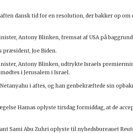
ften dansk tid for en resolution, der bakker op om 
nister, Antony Blinken, fremsat af USA på baggrund af
s præsident, Joe Biden.
ister, Antony Blinken, udtrykte Israels premiermi
 mødtes i Jerusalem i Israel.
etanyahu i aftes, og han genbekræftede sin opbaknin
ægelse Hamas oplyste tirsdag formiddag, at de acce
 Sami Abu Zuhri oplyste til nyhedsbureauet Reuters