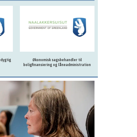
 dygtig
Økonomisk sagsbehandler til
To behandlere til
boligfinansiering og låneadministration
Qaq