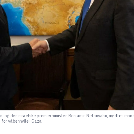
n, og den israelske premierminister, Benjamin Netanyahu, mødtes mand
 for våbenhvile i Gaza.