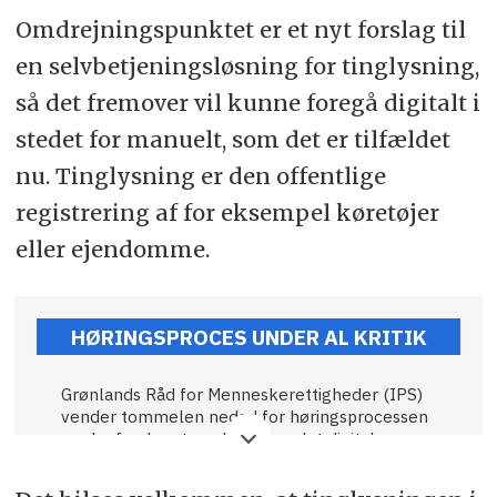
Omdrejningspunktet er et nyt forslag til
en selvbetjeningsløsning for tinglysning,
så det fremover vil kunne foregå digitalt i
stedet for manuelt, som det er tilfældet
nu. Tinglysning er den offentlige
registrering af for eksempel køretøjer
eller ejendomme.
HØRINGSPROCES UNDER AL KRITIK
Grønlands Råd for Menneskerettigheder (IPS)
vender tommelen nedad for høringsprocessen
om lovforslaget om blandt andet digital
tinglysning. For det første er høringsmaterialet
sendt ud den 2. juli med frist allerede den 30.