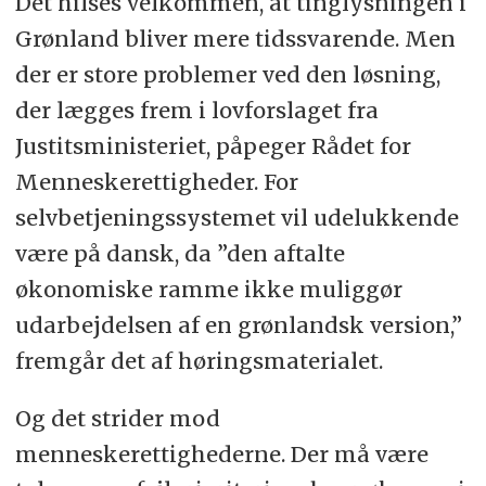
Det hilses velkommen, at tinglysningen i
juli. Altså fire uger midt i sommerferieperioden.
Og det til trods for, at den såkaldte
Grønland bliver mere tidssvarende. Men
Lovkvalitetsvejledning fastslår, at lovforslag
der er store problemer ved den løsning,
der sendes ud i sommerferieperioden tidligst
udløber 10 dage efter skoleferiens afslutning.
der lægges frem i lovforslaget fra
Hvis det var tilfældet, burde fristen være den
21. august, påpeger IPS.
Justitsministeriet, påpeger Rådet for
Menneskerettigheder. For
Desuden er høringsmaterialet udelukkende
sendt ud på dansk med besked om, at en
selvbetjeningssystemet vil udelukkende
grønlandsk oversættelse ville følge snarest
muligt. Imidlertid måtte IPS rykke for de
være på dansk, da ”den aftalte
grønlandske dokumenter ad to omgange, som
økonomiske ramme ikke muliggør
de først modtog den 15. juli. IPS anmodede om
fristforlængelse på høringssvaret på baggrund
udarbejdelsen af en grønlandsk version,”
af den forsinkede grønlandske oversættelse.
Det afslog Justitsministeriet med begrundelsen
fremgår det af høringsmaterialet.
om, at Naalakkersuisut ønsker forslaget
behandlet på efterårssamlingen. Det undrer
Og det strider mod
IPS og påpeger i sit høringssvar, at ministeriet
burde have sendt materialet ud tidligere.
menneskerettighederne. Der må være