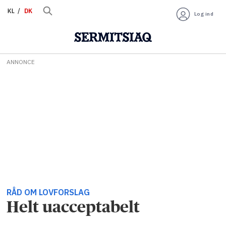
KL
DK
Log ind
ANNONCE
RÅD OM LOVFORSLAG
Helt uacceptabelt