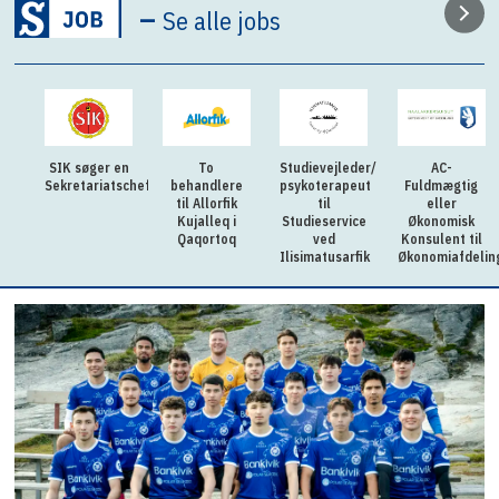
–
Se alle jobs
SIK søger en
To
Studievejleder/
AC-
Sekretariatschef
behandlere
psykoterapeut
Fuldmægtig
til Allorfik
til
eller
Kujalleq i
Studieservice
Økonomisk
Qaqortoq
ved
Konsulent til
Ilisimatusarfik
Økonomiafdelin