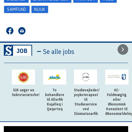
SAMFUND
NUUK
–
Se alle jobs
SIK søger en
To
Studievejleder/
AC-
Sekretariatschef
behandlere
psykoterapeut
Fuldmægtig
til Allorfik
til
eller
Kujalleq i
Studieservice
Økonomisk
Qaqortoq
ved
Konsulent til
Ilisimatusarfik
Økonomiafdelin