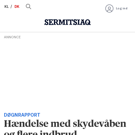
KL
DK
Log ind
ANNONCE
DØGNRAPPORT
Hændelse med skydevåben
og flere indbrud