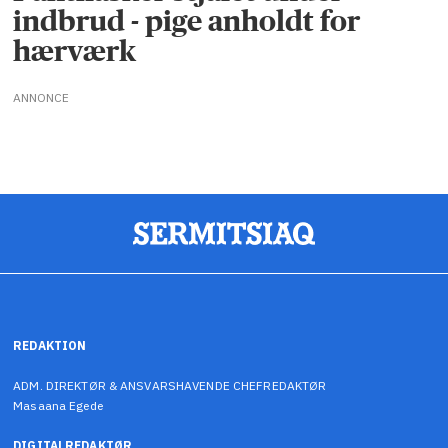
indbrud - pige anholdt for
hærværk
ANNONCE
REDAKTION
ADM. DIREKTØR & ANSVARSHAVENDE CHEFREDAKTØR
Masaana Egede
DIGITALREDAKTØR