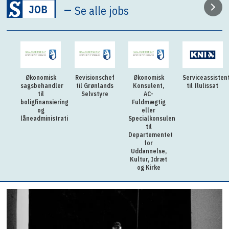
–
Se alle jobs
Økonomisk
Revisionschef
Økonomisk
Serviceassisten
sagsbehandler
til Grønlands
Konsulent,
til Ilulissat
til
Selvstyre
AC-
boligfinansiering
Fuldmægtig
og
eller
låneadministration
Specialkonsulent
til
Departementet
for
Uddannelse,
Kultur, Idræt
og Kirke