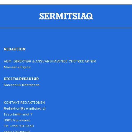
REDAKTION
ADM. DIREKTØR & ANSVARSHAVENDE CHEFREDAKTØR
Masaana Egede
DIGITALREDAKTØR
Kassaaluk Kristensen
KONTAKT REDAKTIONEN
Redaktion@sermitsiaq.gl
Issortarfimmut 7
3905 Nuussuaq
Tlf: +299 38 39 40
CVR: 12539959