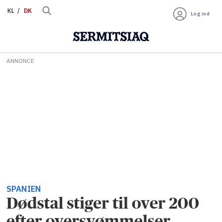
KL
DK
Log ind
ANNONCE
SPANIEN
Dødstal stiger til over 200
efter oversvømmelser