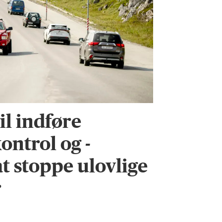
l indføre
ontrol og -
 at stoppe ulovlige
r