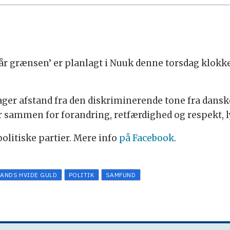
år grænsen’ er planlagt i Nuuk denne torsdag klokken
tager afstand fra den diskriminerende tone fra dansk
år sammen for forandring, retfærdighed og respekt, l
litiske partier. Mere info
på Facebook
.
ANDS HVIDE GULD
POLITIK
SAMFUND