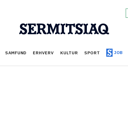
JOB
SAMFUND
ERHVERV
KULTUR
SPORT