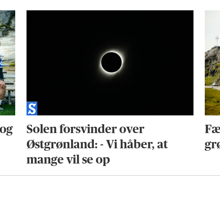
 og
Solen forsvinder over
Fæ
Østgrønland: - Vi håber, at
gr
mange vil se op