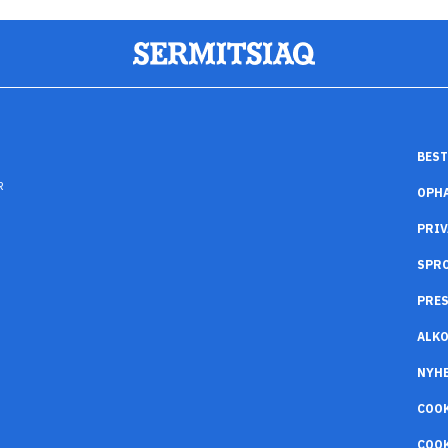
BEST
R
OPH
PRIV
SPR
PRES
ALK
NYH
COO
COOK