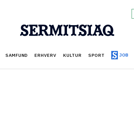
JOB
SAMFUND
ERHVERV
KULTUR
SPORT