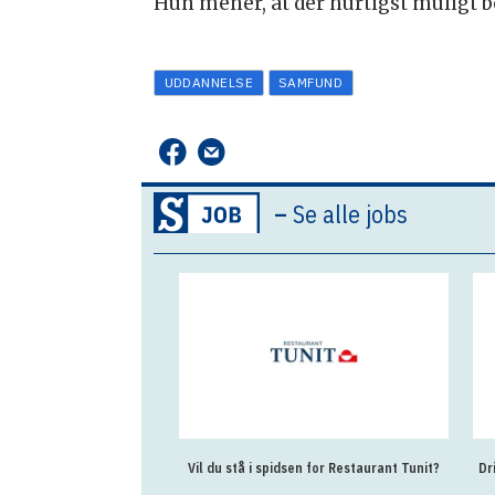
Hun mener, at der hurtigst muligt b
UDDANNELSE
SAMFUND
–
Se alle jobs
Vil du stå i spidsen for Restaurant Tunit?
Dr