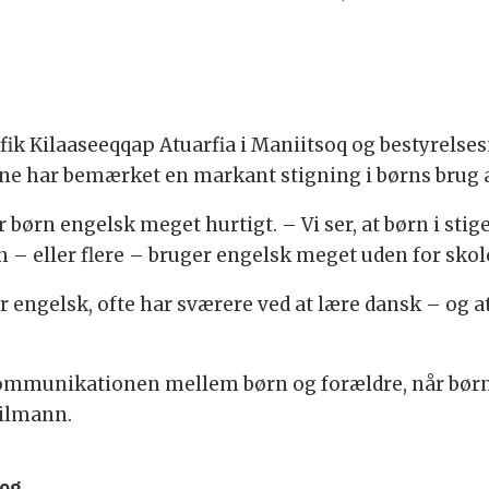
fik Kilaaseeqqap Atuarfia i Maniitsoq og bestyrels
rne har bemærket en markant stigning i børns brug 
 børn engelsk meget hurtigt. – Vi ser, at børn i stig
 – eller flere – bruger engelsk meget uden for skol
er engelsk, ofte har sværere ved at lære dansk – og 
kommunikationen mellem børn og forældre, når børn
eilmann.
rog