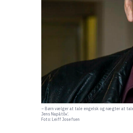
– Børn vælger at tale engelsk og nægter at tale
Jens Napãtôĸ’.
Foto: Leiff Josefsen