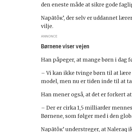
den eneste måde at sikre gode faglig
Napãtôĸ’, der selv er uddannet lære
vilje.
ANNONCE
Børnene viser vejen
Han påpeger, at mange børn i dag f
– Vi kan ikke tvinge børn til at lær
model, men nu er tiden inde til at 
Han mener også, at det er forkert at 
– Der er cirka 1,5 milliarder menne
Børnene, som følger med i den globa
Napãtôĸ’ understreger, at Naleraq i