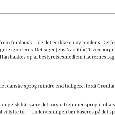
rem for dansk – og det er ikke en ny tendens. Derfo
ere ignoreres. Det siger Jens Napãtôĸ’, 1. vicebo
. Han bakkes op af bestyrelsesmedlem i lærernes fa
det danske sprog mindre end tidligere, fordi Grønland
 at engelsk bør være det første fremmedsprog i folke
l vi lytte til. – Undervisningen bør baseres på det sp