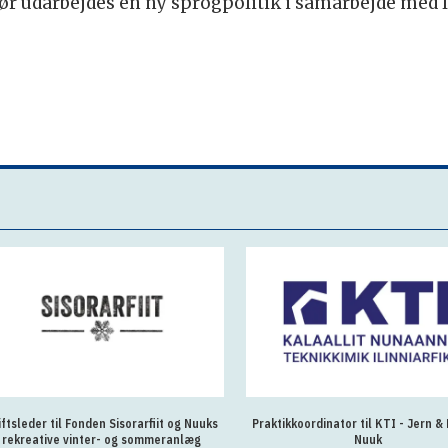
ør udarbejdes en ny sprogpolitik i samarbejde med l
iftsleder til Fonden Sisorarfiit og Nuuks
Praktikkoordinator til KTI - Jern & 
rekreative vinter- og sommeranlæg
Nuuk