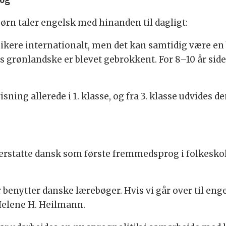
ørn taler engelsk med hinanden til dagligt:
ere internationalt, men det kan samtidig være en b
es grønlandske er blevet gebrokkent. For 8–10 år si
ing allerede i 1. klasse, og fra 3. klasse udvides de
erstatte dansk som første fremmedsprog i folkesko
enytter danske lærebøger. Hvis vi går over til eng
 Helene H. Heilmann.