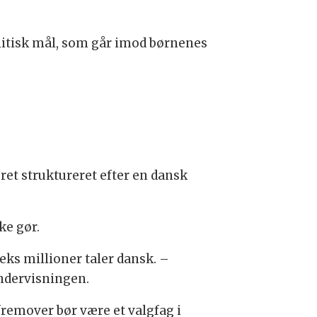
olitisk mål, som går imod børnenes
æret struktureret efter en dansk
ke gør.
eks millioner taler dansk. –
undervisningen.
fremover bør være et valgfag i