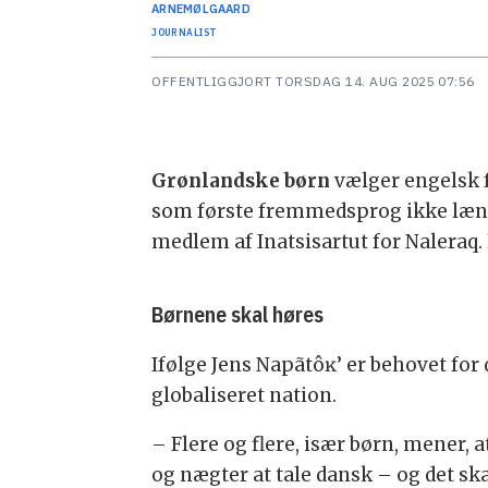
ARNE
MØLGAARD
JOURNALIST
OFFENTLIGGJORT
TORSDAG 14. AUG 2025 07:56
Grønlandske børn
vælger engelsk f
som første fremmedsprog ikke læng
medlem af Inatsisartut for Naleraq
Børnene skal høres
Ifølge Jens Napãtôĸ’ er behovet for 
globaliseret nation.
– Flere og flere, især børn, mener,
og nægter at tale dansk – og det ska