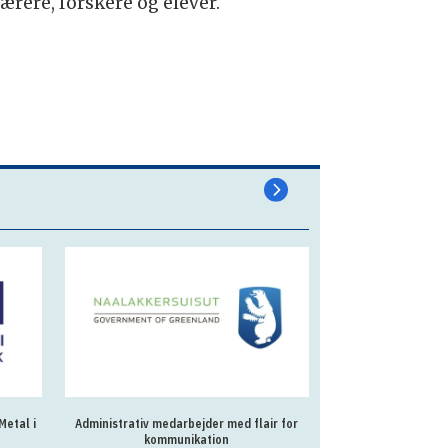
ærere, forskere og elever.
Metal i
Administrativ medarbejder med flair for
En eller to AC
kommunikation
specialkonsulent t