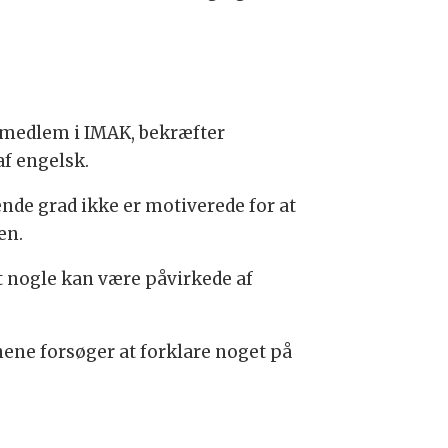
esmedlem i IMAK, bekræfter
af engelsk.
ende grad ikke er motiverede for at
en.
at nogle kan være påvirkede af
ene forsøger at forklare noget på