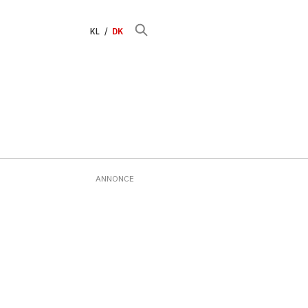
KL
DK
ANNONCE