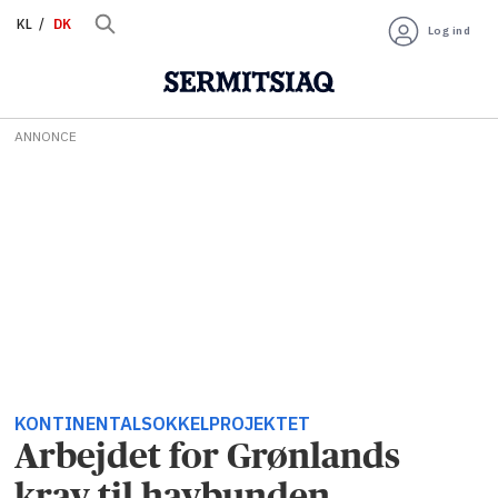
KL
DK
Log ind
ANNONCE
KONTINENTALSOKKELPROJEKTET
Arbejdet for Grønlands
krav til havbunden