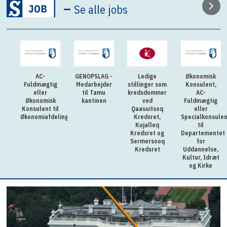
–
Se alle jobs
AC-
GENOPSLAG -
Ledige
Økonomisk
Fuldmægtig
Medarbejder
stillinger som
Konsulent,
eller
til Tamu
kredsdommer
AC-
Økonomisk
kantinen
ved
Fuldmægtig
Konsulent til
Qaasuitsoq
eller
Økonomiafdelingen
Kredsret,
Specialkonsulen
Kujalleq
til
Kredsret og
Departementet
Sermersooq
for
Kredsret
Uddannelse,
Kultur, Idræt
og Kirke