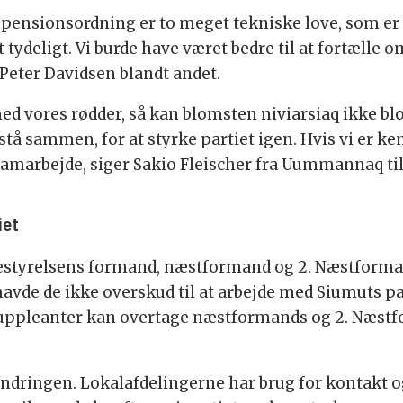
 pensionsordning er to meget tekniske love, som er 
et tydeligt. Vi burde have været bedre til at fortælle
 Peter Davidsen blandt andet.
med vores rødder, så kan blomsten niviarsiaq ikke bl
 stå sammen, for at styrke partiet igen. Hvis vi er ken
 samarbejde, siger Sakio Fleischer fra Uummannaq t
iet
bestyrelsens formand, næstformand og 2. Næstforma
vde de ikke overskud til at arbejde med Siumuts par
at suppleanter kan overtage næstformands og 2. Næst
tsændringen. Lokalafdelingerne har brug for kontak