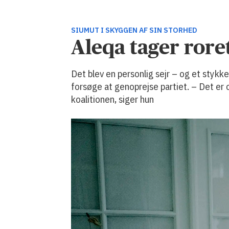
SIUMUT I SKYGGEN AF SIN STORHED
Aleqa tager roret
Det blev en personlig sejr – og et styk
forsøge at genoprejse partiet. – Det er 
koalitionen, siger hun