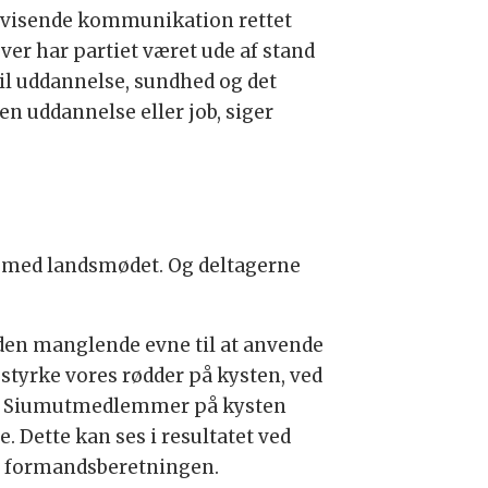
isvisende kommunikation rettet
er har partiet været ude af stand
il uddannelse, sundhed og det
n uddannelse eller job, siger
se med landsmødet. Og deltagerne
 den manglende evne til at anvende
t styrke vores rødder på kysten, ved
 når Siumutmedlemmer på kysten
e. Dette kan ses i resultatet ved
til formandsberetningen.