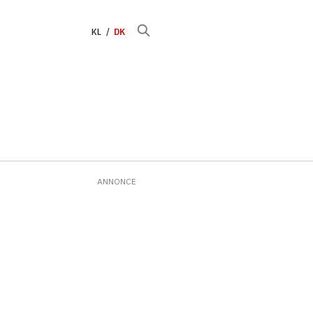
KL
DK
ANNONCE