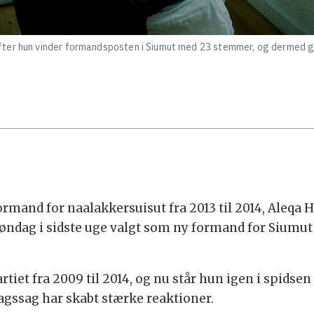
er hun vinder formandsposten i Siumut med 23 stemmer, og dermed gør e
ormand for naalakkersuisut fra 2013 til 2014, Aleq
øndag i sidste uge valgt som ny formand for Sium
et fra 2009 til 2014, og nu står hun igen i spidsen 
agssag har skabt stærke reaktioner.