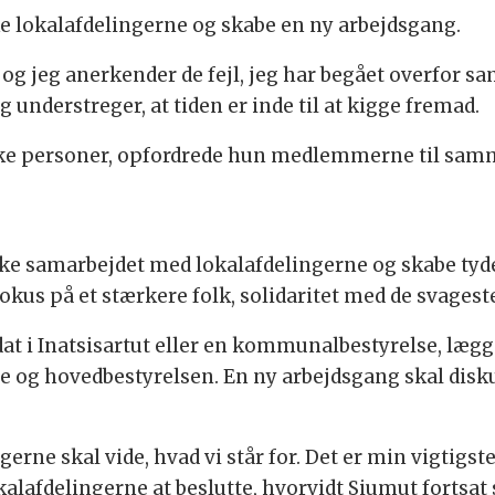
rke lokalafdelingerne og skabe en ny arbejdsgang.
k, og jeg anerkender de fejl, jeg har begået overfor s
understreger, at tiden er inde til at kigge fremad.
ikke personer, opfordrede hun medlemmerne til sam
yrke samarbejdet med lokalafdelingerne og skabe ty
okus på et stærkere folk, solidaritet med de svages
t i Inatsisartut eller en kommunalbestyrelse, lægg
e og hovedbestyrelsen. En ny arbejdsgang skal disk
erne skal vide, hvad vi står for. Det er min vigtigst
kalafdelingerne at beslutte, hvorvidt Siumut fortsat