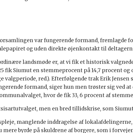
alforsamlingen var fungerende formand, fremlagde 
talepapiret og uden direkte øjenkontakt til deltagern
rdinære landsmøde er, at vi fik et historisk valgned
025 fik Siumut en stemmeprocent på 14,7 procent og
ige valgperiode, red.). Efterfølgende trak Erik Jensen
erende formand, siger hun men trøster sig ved at d
Kommunalvalget, hvor de fik 33, 6 procent af stemme
atsisartutvalget, men en bred tillidskrise, som Siumu
pleje, manglende inddragelse af lokalafdelingerne,
mere byrde på skuldrene af borgere, som i forvejen 