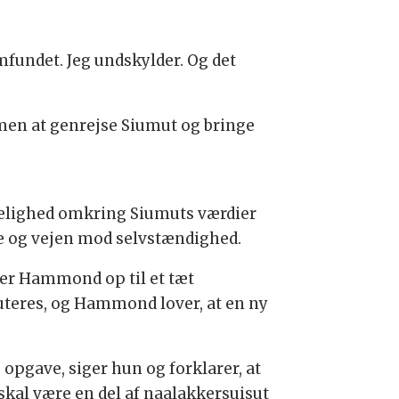
amfundet. Jeg undskylder. Og det
men at genrejse Siumut og bringe
delighed omkring Siumuts værdier
te og vejen mod selvstændighed.
er Hammond op til et tæt
uteres, og Hammond lover, at en ny
e opgave, siger hun og forklarer, at
 skal være en del af naalakkersuisut