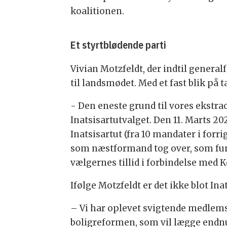
koalitionen.
Et styrtblødende parti
Vivian Motzfeldt, der indtil gener
til landsmødet. Med et fast blik på 
- Den eneste grund til vores ekstrao
Inatsisartutvalget. Den 11. Marts 2
Inatsisartut (fra 10 mandater i forr
som næstformand tog over, som fung
vælgernes tillid i forbindelse med 
Ifølge Motzfeldt er det ikke blot In
– Vi har oplevet svigtende medlems
boligreformen, som vil lægge endnu 