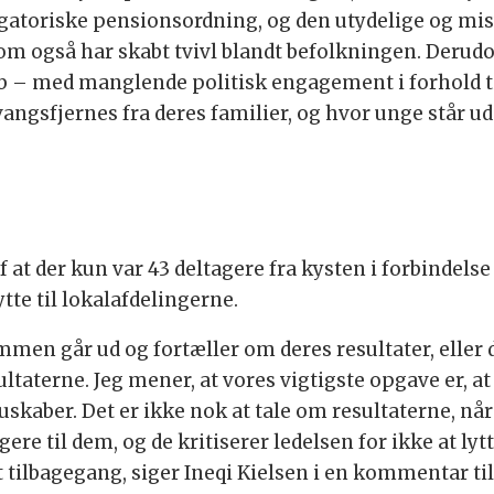
ligatoriske pensionsordning, og den utydelige og m
 også har skabt tvivl blandt befolkningen. Derudov
åb – med manglende politisk engagement i forhold t
ngsfjernes fra deres familier, og hvor unge står ude
 at der kun var 43 deltagere fra kysten i forbindel
lytte til lokalafdelingerne.
mmen går ud og fortæller om deres resultater, eller
ultaterne. Jeg mener, at vores vigtigste opgave er, a
 buskaber. Det er ikke nok at tale om resultaterne,
gere til dem, og de kritiserer ledelsen for ikke at lytt
ort tilbagegang, siger Ineqi Kielsen i en kommentar 