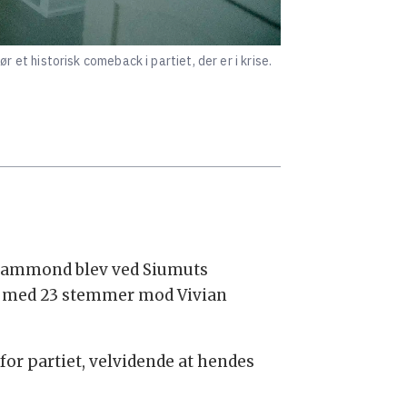
t historisk comeback i partiet, der er i krise.
a Hammond blev ved Siumuts
ut med 23 stemmer mod Vivian
for partiet, velvidende at hendes