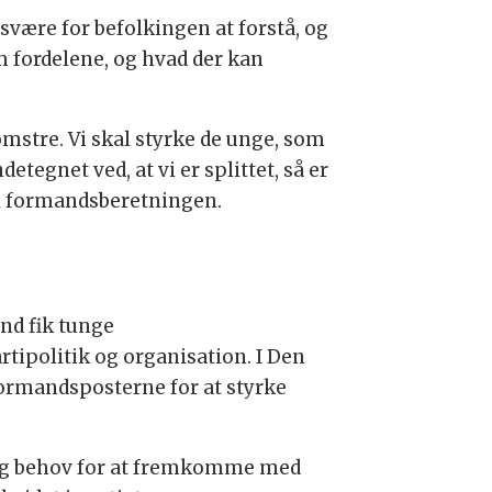
svære for befolkingen at forstå, og
 om fordelene, og hvad der kan
omstre. Vi skal styrke de unge, som
detegnet ved, at vi er splittet, så er
il formandsberetningen.
nd fik tunge
tipolitik og organisation. I Den
formandsposterne for at styrke
t og behov for at fremkomme med