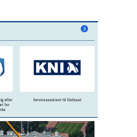
g eller
Serviceassistent til Ilulissat
Souschef til Allo
et for
irke