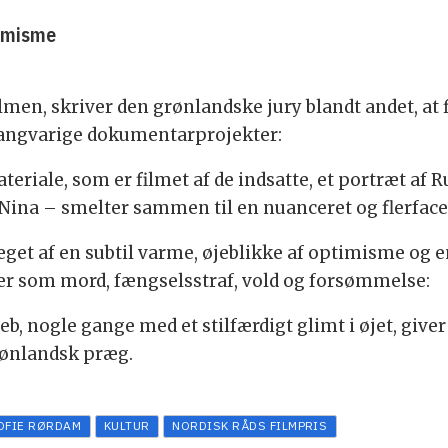
timisme
lmen, skriver den grønlandske jury blandt andet, at 
 langvarige dokumentarprojekter:
ateriale, som er filmet af de indsatte, et portræt af
na – smelter sammen til en nuanceret og flerfacet
ræget af en subtil varme, øjeblikke af optimisme og 
er som mord, fængselsstraf, vold og forsømmelse:
eb, nogle gange med et stilfærdigt glimt i øjet, giv
rønlandsk præg.
OFIE RØRDAM
KULTUR
NORDISK RÅDS FILMPRIS