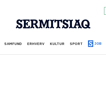
JOB
SAMFUND
ERHVERV
KULTUR
SPORT