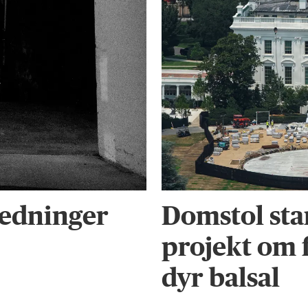
 ledninger
Domstol st
projekt om f
dyr balsal