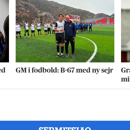
ed
GM i fodbold: B-67 med ny sejr
Gra
mi