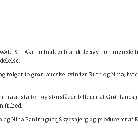
ALLS – Akinni Inuk er blandt de syv nominerede til
delelse.
og følger to grønlandske kvinder, Ruth og Nina, hvi
fra anstalten og storslåede billeder af Grønlands n
m frihed.
am og Nina Paninnguaq Skydsbjerg og produceret af 