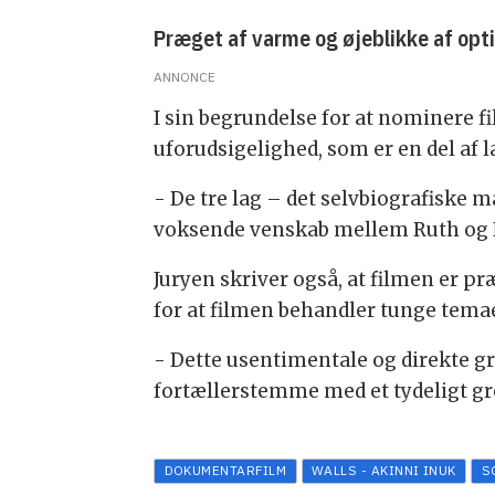
Præget af varme og øjeblikke af op
ANNONCE
I sin begrundelse for at nominere fi
uforudsigelighed, som er en del af
- De tre lag – det selvbiografiske m
voksende venskab mellem Ruth og Ni
Juryen skriver også, at filmen er p
for at filmen behandler tunge tema
- Dette usentimentale og direkte gr
fortællerstemme med et tydeligt g
DOKUMENTARFILM
WALLS - AKINNI INUK
S