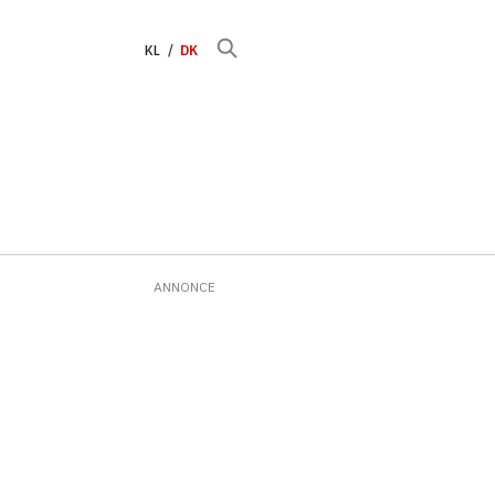
KL
DK
ANNONCE