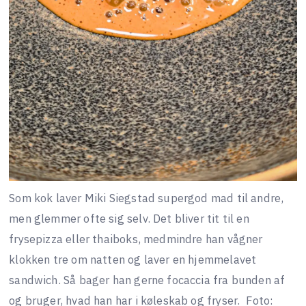
Som kok laver Miki Siegstad supergod mad til andre,
men glemmer ofte sig selv. Det bliver tit til en
frysepizza eller thaiboks, medmindre han vågner
klokken tre om natten og laver en hjemmelavet
sandwich. Så bager han gerne focaccia fra bunden af
og bruger, hvad han har i køleskab og fryser.
Foto: