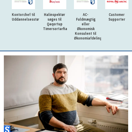
Kontorchef til
Halinspektør
AC-
Customer
Uddannelsesstøtteforvaltningen
søges til
Fuldmægtig
Supporter
Qaqortup
eller
Timersortarfia
Økonomisk
Konsulent til
Økonomiafdelingen