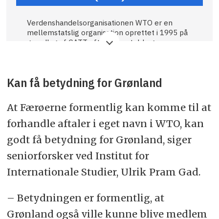
Verdenshandelsorganisationen WTO er en
mellemstatslig organisation oprettet i 1995 på
grundlag af GATT-aftalen om told og
udenrigshandel fra 1947.
Arbejdet i WTO er drevet af medlemmerne
Kan få betydning for Grønland
med bistand fra sekretariatet i Genève og har
som overordnet formål at bidrage til
økonomisk vækst og udvikling ved at reducere
At Færøerne formentlig kan komme til at
hindringer for international handel. Det skal
ske under hensyntagen til både bæredygtighed
forhandle aftaler i eget navn i WTO, kan
og udviklingslandenes behov, herunder især de
godt få betydning for Grønland, siger
mindst udviklede lande.
seniorforsker ved Institut for
Grønland og Færøerne er i kraft af Kongeriget
Danmarks medlemskab omfattet af WTO.
Internationale Studier, Ulrik Pram Gad.
Grønland har siden udgangen af 2005 løbende
– Betydningen er formentlig, at
arbejdet med at bringe grønlandsk lovgivning i
overensstemmelse med WTO’s regler.
Grønland også ville kunne blive medlem
Grønland har i kraft af sin OLT-status