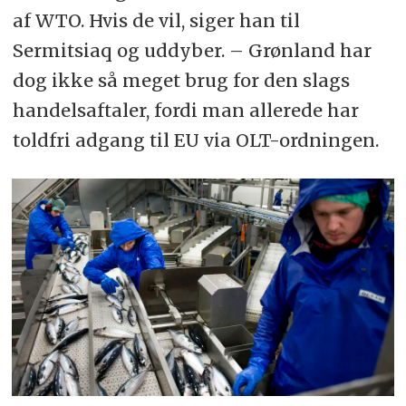
(Oversøiske Lande og Territorier) toldfri
af WTO. Hvis de vil, siger han til
adgang for sine varer til EU. Færøerne har
Sermitsiaq og uddyber. – Grønland har
toldfri adgang til EU for hovedparten af sine
varer i medfør af en aftale om gensidig
dog ikke så meget brug for den slags
toldfrihed af 1991, fornyet i 1996.
handelsaftaler, fordi man allerede har
Kilde: Udenrigsministeriet
toldfri adgang til EU via OLT-ordningen.