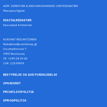
ADM. DIREKTØR & ANSVARSHAVENDE CHEFREDAKTØR
Masaana Egede
DIGITALREDAKTØR
Kassaaluk Kristensen
KONTAKT REDAKTIONEN
Redaktion@sermitsiaq.gl
Issortarfimmut 7
3905 Nuussuaq
Tlf: +299 38 39 40
CVR: 12539959
BESTYRELSE OG GOD FONDSLEDELSE
OPHAVSRET
PRIVATLIVSPOLITIK
SPROGPOLITIK