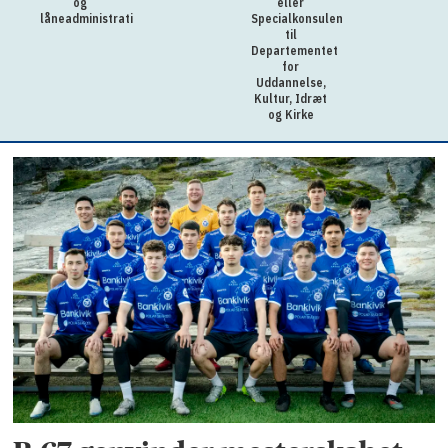
og
eller
låneadministration
Specialkonsulent
til
Departementet
for
Uddannelse,
Kultur, Idræt
og Kirke