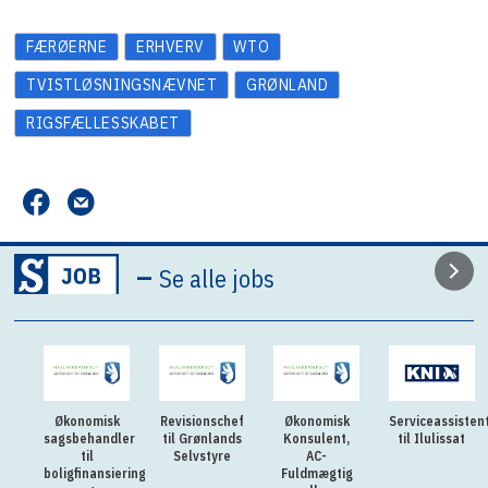
FÆRØERNE
ERHVERV
WTO
TVISTLØSNINGSNÆVNET
GRØNLAND
RIGSFÆLLESSKABET
–
Se alle jobs
Økonomisk
Revisionschef
Økonomisk
Serviceassisten
sagsbehandler
til Grønlands
Konsulent,
til Ilulissat
til
Selvstyre
AC-
boligfinansiering
Fuldmægtig