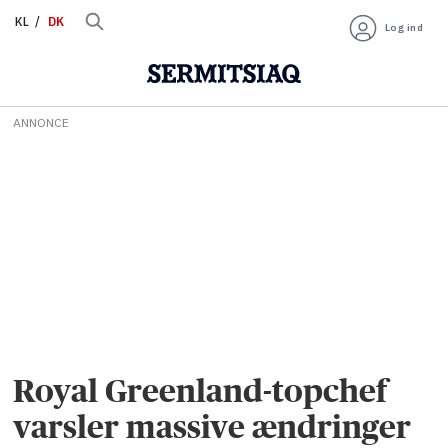
KL
DK
Log ind
ANNONCE
Royal Greenland-topchef
varsler massive ændringer