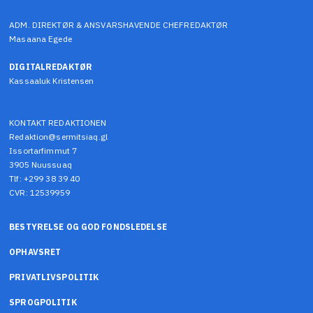
ADM. DIREKTØR & ANSVARSHAVENDE CHEFREDAKTØR
Masaana Egede
DIGITALREDAKTØR
Kassaaluk Kristensen
KONTAKT REDAKTIONEN
Redaktion@sermitsiaq.gl
Issortarfimmut 7
3905 Nuussuaq
Tlf: +299 38 39 40
CVR: 12539959
BESTYRELSE OG GOD FONDSLEDELSE
OPHAVSRET
PRIVATLIVSPOLITIK
SPROGPOLITIK