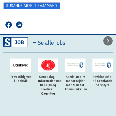
SUSANNE ARFELT RAJAMAND
–
Se alle jobs
Privatrådgiver
Genopslag -
Administrativ
Revisionschef
i Bankivik
Informationsmedarbejder
medarbejder
til Grønlands
til Kujalleq
med flair for
Selvstyre
Kredsret i
kommunikation
Qaqortoq