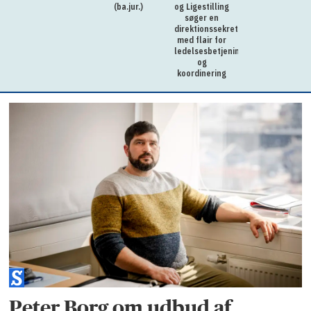
(ba.jur.)
og Ligestilling
søger en
direktionssekretær
med flair for
ledelsesbetjening
og
koordinering
Peter Borg om udbud af