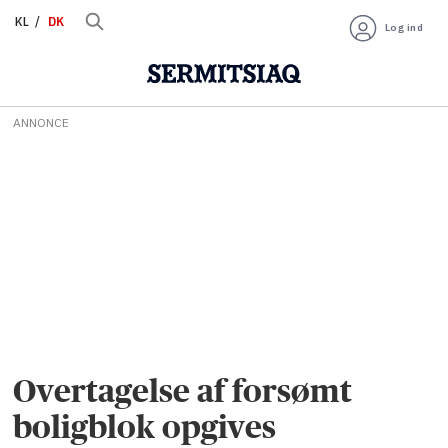
KL
DK
Log ind
ANNONCE
Overtagelse af forsømt
boligblok opgives