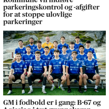
parkeringskontrol og -afgifter
for at stoppe ulovlige
parkeringer
GM i fodbold er i gang: B-67 og