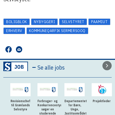
BOLIGBLOK
NYBYGGERI
SELVSTYRET
PAAMIUT
ERHVERV
KOMMUNEQARFIK SERMERSOOQ
–
Se alle jobs
Revisionschef
Forbruger- og
Departementet
Projektleder
til Grønlands
Konkurrencestyrelsen
for Børn,
Selvstyre
søger en
Unge,
studerende
Justitsområdet