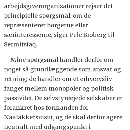
under to millioner kroner betyder et årligt
arbejdsgiverorganisationer rejser det
grundkontingent på 6.000 kroner. En lønsum
principielle spørgsmål, om de
over to millioner kroner udregnes med ½
procent af den udbetalte løn.
repræsenterer borgerne eller
­– På forårets delegeretmøde blev grænsen for
særinteresserne, siger Pele Broberg til
grundkontingent hævet fra en til to millioner
Sermitsiaq.
kroner, så endnu flere iværksættere og små
virksomheder kan være medlem af Grønlands
Erhverv, fortæller Christian Keldsen.
– Mine spørgsmål handler derfor om
kurt@sermitsiaq.gl
noget så grundlæggende som ansvar og
retning; de handler om et erhvervsliv
fanget mellem monopoler og politisk
passivitet. De selvstyreejede selskaber er
forankret hos formanden for
Naalakkersuisut, og de skal derfor agere
neutralt med udgangspunkt i