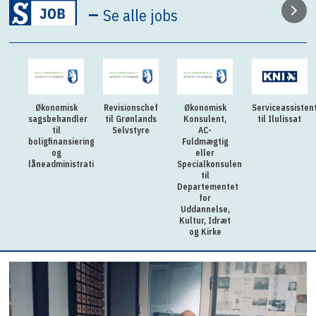
–
Se alle jobs
Økonomisk
Revisionschef
Økonomisk
Serviceassisten
sagsbehandler
til Grønlands
Konsulent,
til Ilulissat
til
Selvstyre
AC-
boligfinansiering
Fuldmægtig
og
eller
låneadministration
Specialkonsulent
til
Departementet
for
Uddannelse,
Kultur, Idræt
og Kirke