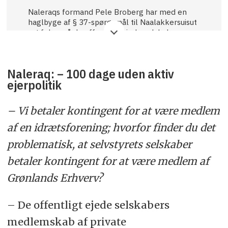
Naleraqs formand Pele Broberg har med en
haglbyge af § 37-spørgsmål til Naalakkersuisut
sat fokus på de offentligt ejede selskabers
medlemskab og kontingentbetaling til en
privat arbejdsgiverforening.
Naleraq: – 100 dage uden aktiv
– 10 procent af vores kontingenter stammer
ejerpolitik
fra de selvstyreejede virksomheder; 90
procent stammer fra private virksomheder,
siger Grønlands Erhvervs direktør Christian
– Vi betaler kontingent for at være medlem
Keldsen til Sermitsiaq.
af en idrætsforening; hvorfor finder du det
– Vi er ikke blot en interesseorganisation for de
problematisk, at selvstyrets selskaber
store monopoler, men også de små
virksomheder. Det gør os til en
betaler kontingent for at være medlem af
arbejdsgiverforening, der dækker så bredt, at vi
kan fokusere på de problemstillinger, som er
Grønlands Erhverv?
vigtige for samfundet.
– De offentligt ejede selskabers
De 320 medlemmerne betaler kontingent
efter den samlede lønsum, som virksomheden
medlemskab af private
udbetaler til sine medarbejdere. En lønsum