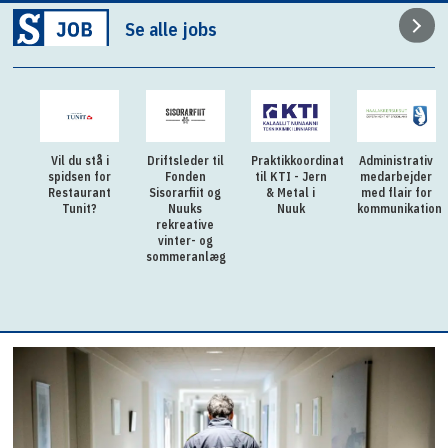
Se alle jobs
Vil du stå i
Driftsleder til
Praktikkoordinator
Administrativ
spidsen for
Fonden
til KTI - Jern
medarbejder
Restaurant
Sisorarfiit og
& Metal i
med flair for
Tunit?
Nuuks
Nuuk
kommunikation
rekreative
vinter- og
sommeranlæg