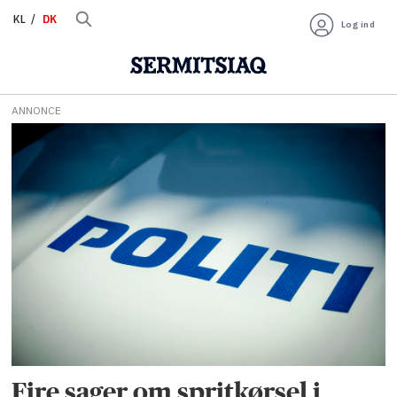
KL
DK
Log ind
ANNONCE
Tag:
voldsepisode
Fire sager om spritkørsel i