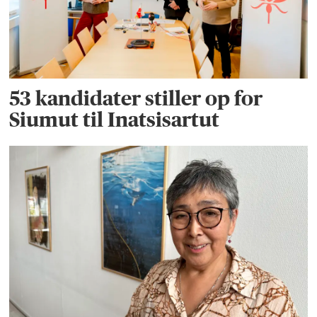
53 kandidater stiller op for
Siumut til Inatsisartut