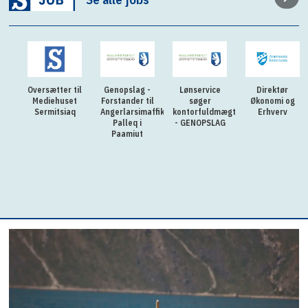
til
Genopslag -
Lønservice
Direktør
Praktikkoordina
et
Forstander til
søger
Økonomi og
til KTI - Jern
q
Angerlarsimaffik
kontorfuldmægtig
Erhverv
& Metal i
Palleq i
- GENOPSLAG
Nuuk
Paamiut