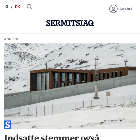
KL
DK
Log ind
ANNONCE
Tag:
valg
til
inatsisartut
2025
Indsatte stemmer også