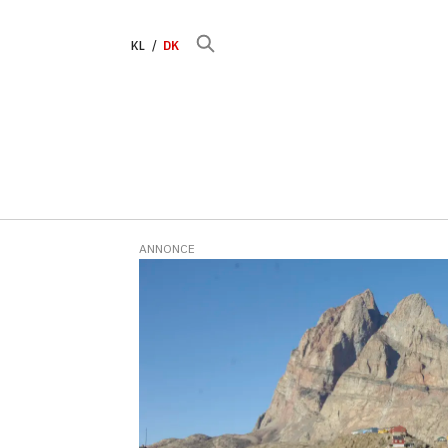
KL
DK
ANNONCE
Tag:
våbentrusler