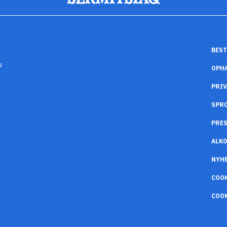
BEST
R
OPH
PRIV
SPR
PRES
ALK
NYH
COO
COOK