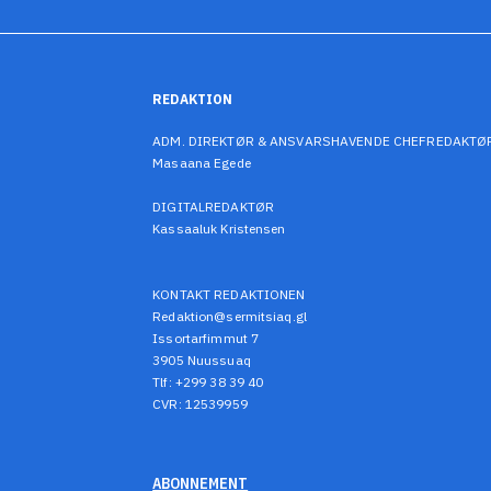
REDAKTION
ADM. DIREKTØR & ANSVARSHAVENDE CHEFREDAKTØ
Masaana Egede
DIGITALREDAKTØR
Kassaaluk Kristensen
KONTAKT REDAKTIONEN
Redaktion@sermitsiaq.gl
Issortarfimmut 7
3905 Nuussuaq
Tlf: +299 38 39 40
CVR: 12539959
ABONNEMENT