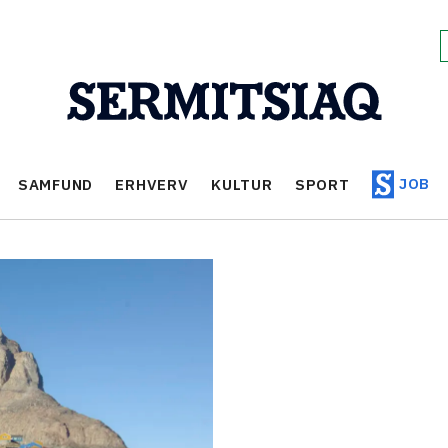
JOB
SAMFUND
ERHVERV
KULTUR
SPORT