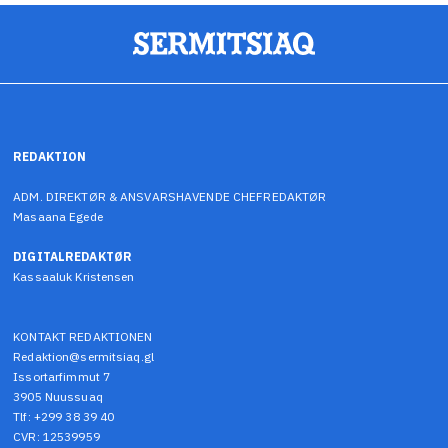
REDAKTION
ADM. DIREKTØR & ANSVARSHAVENDE CHEFREDAKTØR
Masaana Egede
DIGITALREDAKTØR
Kassaaluk Kristensen
KONTAKT REDAKTIONEN
Redaktion@sermitsiaq.gl
Issortarfimmut 7
3905 Nuussuaq
Tlf: +299 38 39 40
CVR: 12539959