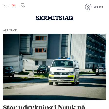
KL
DK
Log ind
ANNONCE
Tag:
udslip
Stor udrykning i Nuuk på