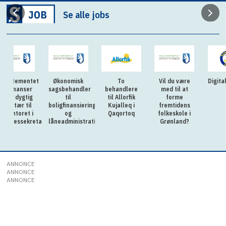
Se alle jobs
ntet
Økonomisk
To
Vil du være
Digitaliserings
er
sagsbehandler
behandlere
med til at
ig
til
til Allorfik
forme
il
boligfinansiering
Kujalleq i
fremtidens
 i
og
Qaqortoq
folkeskole i
kretariatet
låneadministration
Grønland?
ANNONCE
ANNONCE
ANNONCE