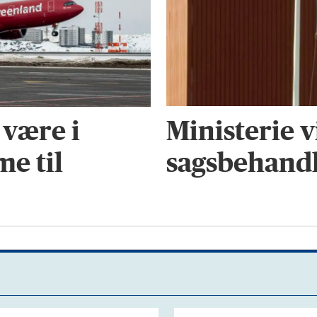
Ministerie vi
 være i
sagsbehandl
e til