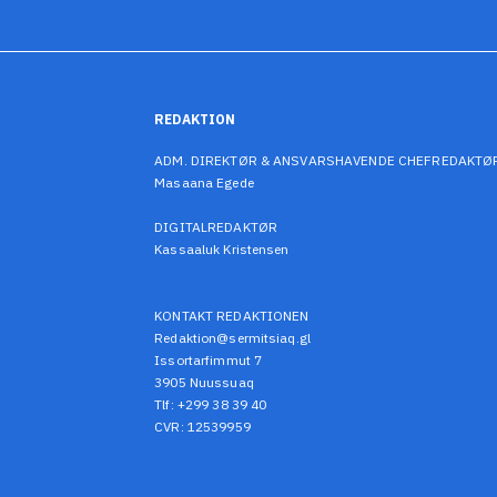
REDAKTION
ADM. DIREKTØR & ANSVARSHAVENDE CHEFREDAKTØ
Masaana Egede
DIGITALREDAKTØR
Kassaaluk Kristensen
KONTAKT REDAKTIONEN
Redaktion@sermitsiaq.gl
Issortarfimmut 7
3905 Nuussuaq
Tlf: +299 38 39 40
CVR: 12539959