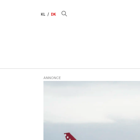
KL
DK
ANNONCE
Tag:
udlændinge-
og
integrationsministeri