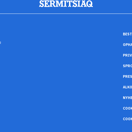
BEST
R
OPH
PRIV
SPR
PRES
ALK
NYH
COO
COOK