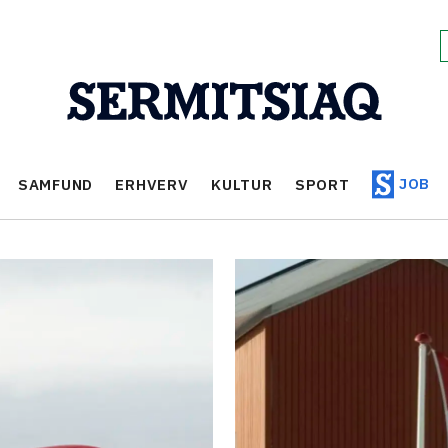
JOB
SAMFUND
ERHVERV
KULTUR
SPORT
et