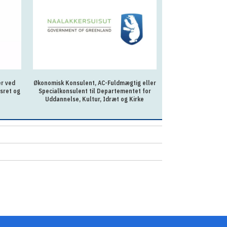
er ved
Økonomisk Konsulent, AC-Fuldmægtig eller
AC-fuldmægtig ti
sret og
Specialkonsulent til Departementet for
Uddannelse, Kultur, Idræt og Kirke