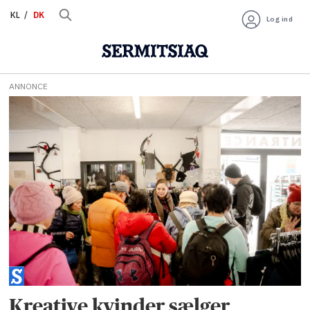
KL
DK
Log ind
ANNONCE
Tag:
smykkesten
Kreative kvinder sælger