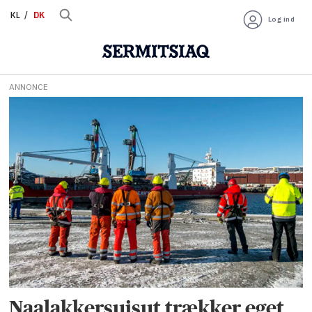
KL
DK
Log ind
ANNONCE
Tag:
sikuki
ports
Naalakkersuisut trækker eget