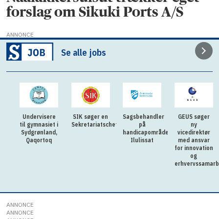
forslag om Sikuki Ports A/S
ANNONCE
Se alle jobs
Undervisere
SIK søger en
Sagsbehandler
GEUS søger
til gymnasiet i
Sekretariatschef
på
ny
Sydgrønland,
handicapområdet
vicedirektør
Qaqortoq
Ilulissat
med ansvar
for innovation
og
erhvervssamarb
ANNONCE
ANNONCE