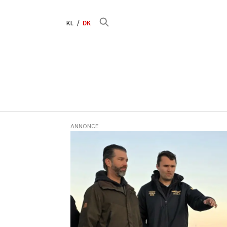
KL
DK
ANNONCE
Tag:
samtaler
med
børn