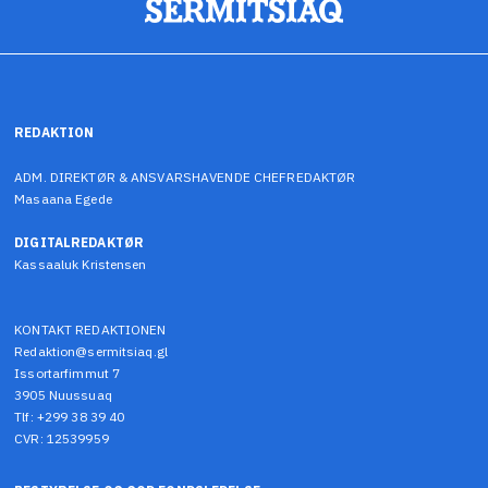
REDAKTION
ADM. DIREKTØR & ANSVARSHAVENDE CHEFREDAKTØR
Masaana Egede
DIGITALREDAKTØR
Kassaaluk Kristensen
KONTAKT REDAKTIONEN
Redaktion@sermitsiaq.gl
Issortarfimmut 7
3905 Nuussuaq
Tlf: +299 38 39 40
CVR: 12539959