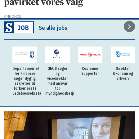
påvirket vores valg
ANNONCE
Se alle jobs
Departementet
GEUS søger
Customer
Direktør
for Finanser
ny
Supporter
Økonomi og
søger dygtig
vicedirektør
Erhverv
sekretær til
med ansvar
forkontoret i
for
Ledelsessekretariatet
myndighedsbetjening