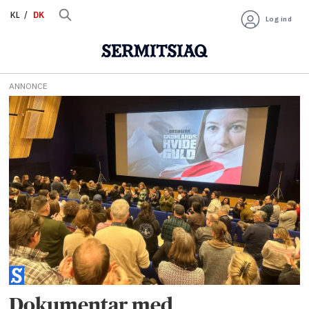
KL
DK
Log ind
ANNONCE
Tag:
orsugiak
Dokumentar med