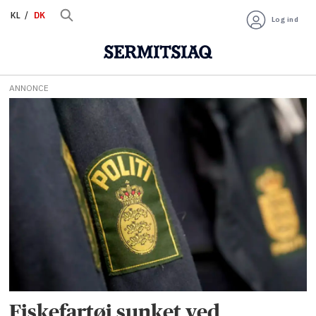
KL
DK
Log ind
ANNONCE
Tag:
mayday
Fiskefartøj sunket ved