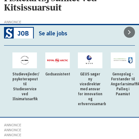
Kitsissuarsuit
ANNONCE
Se alle jobs
Studievejleder/
Godsassistent
GEUS søger
Genopslag -
psykoterapeut
ny
Forstander til
til
vicedirektør
Angerlarsimaffi
Studieservice
med ansvar
Palleq i
ved
for innovation
Paamiut
Ilisimatusarfik
og
erhvervssamarbejde
ANNONCE
ANNONCE
ANNONCE