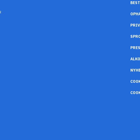
BEST
R
OPH
PRIV
SPR
PRES
ALK
NYH
COO
COOK