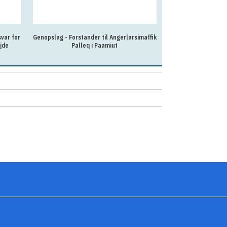
var for
Genopslag - Forstander til Angerlarsimaffik
Fleksibel og lær
jde
Palleq i Paamiut
kollegierne 