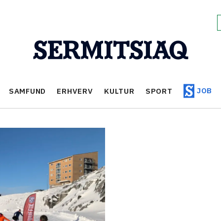
JOB
SAMFUND
ERHVERV
KULTUR
SPORT