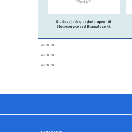
Studievejleder/ psykoterapeut til
Studieservice ved Ilisimatusarfik
ANNONCE
ANNONCE
ANNONCE