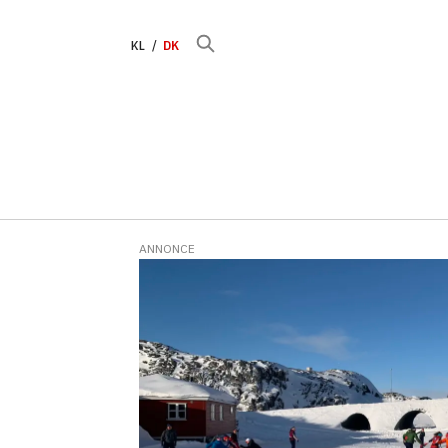
KL
DK
ANNONCE
Tag:
lârsêraq
skifestival