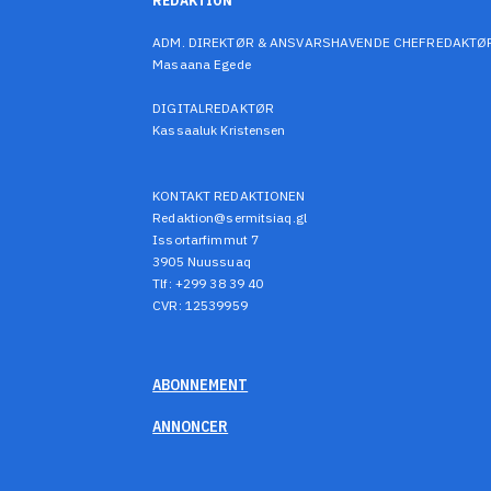
REDAKTION
ADM. DIREKTØR & ANSVARSHAVENDE CHEFREDAKTØ
Masaana Egede
DIGITALREDAKTØR
Kassaaluk Kristensen
KONTAKT REDAKTIONEN
Redaktion@sermitsiaq.gl
Issortarfimmut 7
3905 Nuussuaq
Tlf: +299 38 39 40
CVR: 12539959
ABONNEMENT
ANNONCER